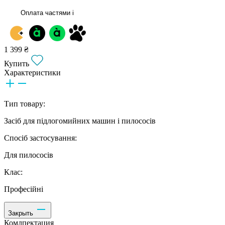
Оплата частями
i
1 399 ₴
Купить
Характеристики
Тип товару:
Засіб для підлогомийних машин і пилососів
Спосіб застосування:
Для пилососів
Клас:
Професійні
Закрыть
Комлпектация