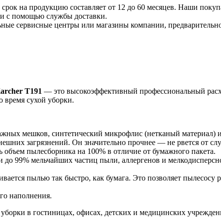
срок на продукцию составляет от 12 до 60 месяцев. Наши покупа
ли с помощью службы доставки.
ные сервисные центры или магазины компании, предварительно 
archer T191
— это высокоэффективный профессиональный расхо
о время сухой уборки.
ажных мешков, синтетический микрофлис (нетканый материал) 
ешних загрязнений. Он значительно прочнее — не рвется от сл
ь объем пылесборника на 100% в отличие от бумажного пакета.
 до 99% мельчайших частиц пыли, аллергенов и мелкодисперсно
ивается пылью так быстро, как бумага. Это позволяет пылесосу
ого наполнения.
й уборки в гостиницах, офисах, детских и медицинских учрежде