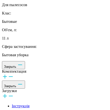
Для пылесосов
Клас:
Бытовые
Об'єм, л:
11 л
Сфера застосування:
Бытовая уборка
Закрыть
Комлпектация
Закрыть
Загрузки
Інструкція