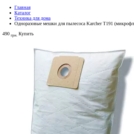
Главная
Каталог
Техника для дома
Одноразовые мешки для пылесоса Karcher T191 (микрофли
490
Купить
грн.