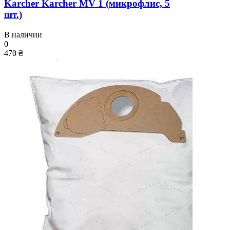
Karcher Karcher MV 1 (микрофлис, 5
шт.)
В наличии
0
470 ₴