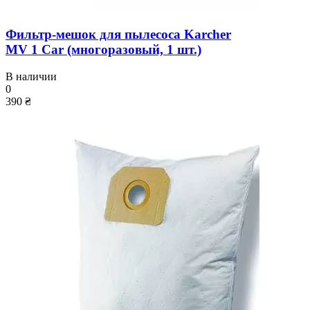
Фильтр-мешок для пылесоса Karcher
MV 1 Car (многоразовый, 1 шт.)
В наличии
0
390 ₴