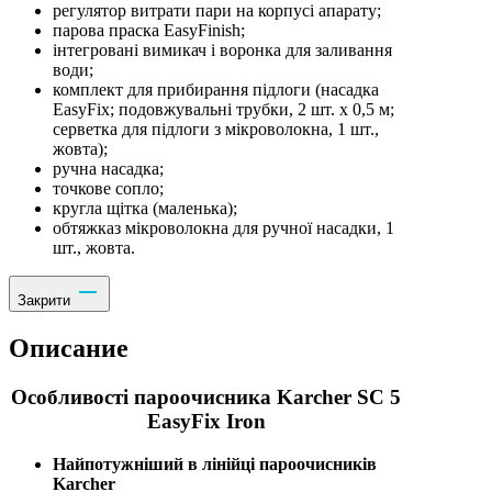
регулятор витрати пари на корпусі апарату;
парова праска EasyFinish;
інтегровані вимикач і воронка для заливання
води;
комплект для прибирання підлоги (насадка
EasyFix; подовжувальні трубки, 2 шт. х 0,5 м;
серветка для підлоги з мікроволокна, 1 шт.,
жовта);
ручна насадка;
точкове сопло;
кругла щітка (маленька);
обтяжказ мікроволокна для ручної насадки, 1
шт., жовта.
Закрити
Описание
Особливості пароочисника Karcher SC 5
EasyFix Iron
Найпотужніший в лінійці пароочисників
Karcher