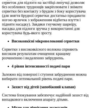
серветок для підлоги на застібці-липучці дозволяє
без особливих труднощів закріплювати і знімати
серветки без контакту з брудом з боку користувача
(для зняття брудної серветки достатньо придавити
ногою ярличок з зображенням відбитка взуття і
підняти насадку). Завдяки гнучкому шарніру,
насадка для підлоги зручна у використанні для
користувача будь-якого зросту.
Високоякісні мікроволоконні серветки
Серветки з високоякісного волокна сприяють
високим результатам очищення: кращому
розчиненню і видаленню забруднень.
4 рівня інтенсивності подачі пари
Залежно від поверхні і ступеня забруднення можна
вибирати оптимальний рівень подачі пари.
Захист від дітей (запобіжний клапан)
Система блокування забезпечує надійний захист від
випадкового включення апарату дітьми.
Місце для зберігання аксесуарів