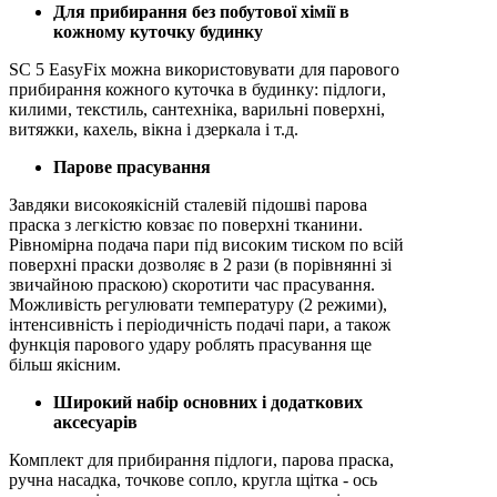
Для прибирання без побутової хімії в
кожному куточку будинку
SC 5 EasyFix можна використовувати для парового
прибирання кожного куточка в будинку: підлоги,
килими, текстиль, сантехніка, варильні поверхні,
витяжки, кахель, вікна і дзеркала і т.д.
Парове прасування
Завдяки високоякісній сталевій підошві парова
праска з легкістю ковзає по поверхні тканини.
Рівномірна подача пари під високим тиском по всій
поверхні праски дозволяє в 2 рази (в порівнянні зі
звичайною праскою) скоротити час прасування.
Можливість регулювати температуру (2 режими),
інтенсивність і періодичність подачі пари, а також
функція парового удару роблять прасування ще
більш якісним.
Широкий набір основних і додаткових
аксесуарів
Комплект для прибирання підлоги, парова праска,
ручна насадка, точкове сопло, кругла щітка - ось