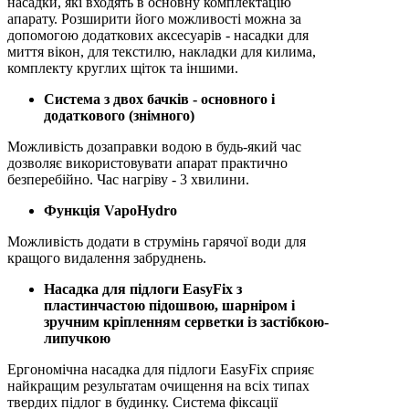
насадки, які входять в основну комплектацію
апарату. Розширити його можливості можна за
допомогою додаткових аксесуарів - насадки для
миття вікон, для текстилю, накладки для килима,
комплекту круглих щіток та іншими.
Система з двох бачків - основного і
додаткового (знімного)
Можливість дозаправки водою в будь-який час
дозволяє використовувати апарат практично
безперебійно. Час нагріву - 3 хвилини.
Функція VapoHydro
Можливість додати в струмінь гарячої води для
кращого видалення забруднень.
Насадка для підлоги EasyFix з
пластинчастою підошвою, шарніром і
зручним кріпленням серветки із застібкою-
липучкою
Ергономічна насадка для підлоги EasyFix сприяє
найкращим результатам очищення на всіх типах
твердих підлог в будинку. Система фіксації