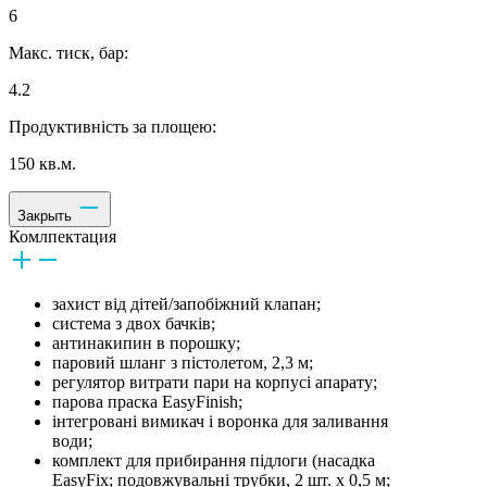
6
Макс. тиск, бар:
4.2
Продуктивність за площею:
150 кв.м.
Закрыть
Комлпектация
захист від дітей/запобіжний клапан;
система з двох бачків;
антинакипин в порошку;
паровий шланг з пістолетом, 2,3 м;
регулятор витрати пари на корпусі апарату;
парова праска EasyFinish;
інтегровані вимикач і воронка для заливання
води;
комплект для прибирання підлоги (насадка
EasyFix; подовжувальні трубки, 2 шт. х 0,5 м;