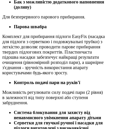
Бак з можливістю додаткового наповнення
(доливу)
Для безперервного парового прибирання.
Парова швабра
Комплект для прибирання підлоги EasyFix (насадка
для підлоги з серветкою і подовжувальні трубки) з
легкістю дозволяє проводити парове прибирання
твердих підлогових покриттів. Пластинчаста
підошва насадки забезпечує найкращі результати
очищення (рівномірний розподіл пари), а шарнірне
з'єднання - зручність використання апарату
користувачами будь-якого зросту.
Контроль подачі пари на руків'ї
Можливість регулювати силу подачі пари (2 рівня)
в залежності від типу поверхні або ступеня
забруднення.
Система блокування для захисту від
ненавмисного увімкнення апарату дітьми
Серветки для гнучкої ручної і насадки для
підлоги виготовлені з високоякісної