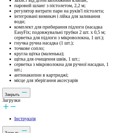
захист від дітей/запобіжний клапан;
паровий шланг з пістолетом, 2,2 м;
регулятор витрати пари на руків'ї пістолета;
інтегровані вимикач і лійка для заливання
води;
комплект для прибирання підлоги (насадка
EasyFix; подовжувальні трубки 2 шт. х 0,5 м;
серветка для підлоги з мікроволокна, 1 шт.);
гнучка ручна насадка (1 шт.);
точкове сопло;
кругла щітка (маленька);
щітка для очищення швів, 1 шт.;
серветка з мікроволокна для ручної насадки, 1
шт.;
антинакипин в картриджі;
місце для зберігання аксесуарів
Закрыть
Загрузки
Інструкція
Закрыть