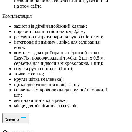
позвонив на номер горячей линии, указанный
на этом сайте.
Комплектация
захист від дітей/запобіжний клапан;
паровий шланг з пістолетом, 2,2 м;
регулятор витрати пари на руків'ї пістолета;
інтегровані вимикач і лійка для заливання
води;
комплект для прибирання підлоги (насадка
EasyFix; подовжувальні трубки 2 шт. х 0,5 м;
серветка для підлоги з мікроволокна, 1 шт.);
гнучка ручна насадка (1 шт.);
точкове сопло;
кругла щітка (маленька);
щітка для очищення швів, 1 шт.;
серветка з мікроволокна для ручної насадки, 1
шт.;
антинакипин в картриджі;
місце для зберігання аксесуарів
Закрити