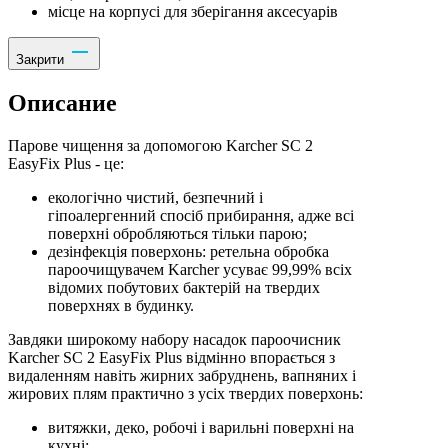
місце на корпусі для зберігання аксесуарів
Закрити
Описание
Парове чищення за допомогою Karcher SC 2
EasyFix Plus - це:
екологічно чистий, безпечний і
гіпоалергенний спосіб прибирання, адже всі
поверхні обробляються тільки парою;
дезінфекція поверхонь: ретельна обробка
пароочищувачем Karcher усуває 99,99% всіх
відомих побутових бактерій на твердих
поверхнях в будинку.
Завдяки широкому набору насадок пароочисник
Karcher SC 2 EasyFix Plus відмінно впорається з
видаленням навіть жирних забруднень, вапняних і
жирових плям практично з усіх твердих поверхонь:
витяжки, деко, робочі і варильні поверхні на
кухні;