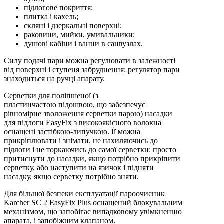
підлогове покриття;
плитка і кахель;
скляні і дзеркальні поверхні;
раковини, мийки, умивальники;
душові кабіни і ванни в санвузлах.
Силу подачі пари можна регулювати в залежності
від поверхні і ступеня забруднення: регулятор пари
знаходиться на ручці апарату.
Серветки для поліпшеної (з
пластинчастою підошвою, що забезпечує
рівномірне зволоження серветки парою) насадки
для підлоги EasyFix з високоякісного волокна
оснащені застібкою-липучкою. Її можна
прикріплювати і знімати, не нахиляючись до
підлоги і не торкаючись до самої серветки: просто
притиснути до насадки, якщо потрібно прикріпити
серветку, або наступити на язичок і підняти
насадку, якщо серветку потрібно зняти.
Для більшої безпеки експлуатації пароочисник
Karcher SC 2 EasyFix Plus оснащений блокувальним
механізмом, що запобігає випадковому увімкненню
апарата, і запобіжним клапаном.