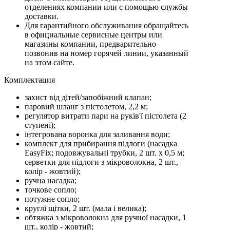
отделениях компании или с помощью службы
доставки.
Для гарантийного обслуживания обращайтесь
в официальные сервисные центры или
магазины компании, предварительно
позвонив на номер горячей линии, указанный
на этом сайте.
Комплектация
захист від дітей/запобіжний клапан;
паровий шланг з пістолетом, 2,2 м;
регулятор витрати пари на руків'ї пістолета (2
ступені);
інтегрована воронка для заливання води;
комплект для прибирання підлоги (насадка
EasyFix; подовжувальні трубки, 2 шт. х 0,5 м;
серветки для підлоги з мікроволокна, 2 шт.,
колір - жовтий);
ручна насадка;
точкове сопло;
потужне сопло;
круглі щітки, 2 шт. (мала і велика);
обтяжка з мікроволокна для ручної насадки, 1
шт., колір - жовтий;