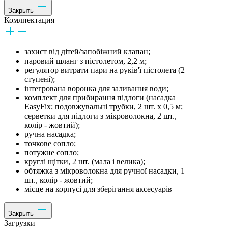
Закрыть
Комлпектация
захист від дітей/запобіжний клапан;
паровий шланг з пістолетом, 2,2 м;
регулятор витрати пари на руків'ї пістолета (2
ступені);
інтегрована воронка для заливання води;
комплект для прибирання підлоги (насадка
EasyFix; подовжувальні трубки, 2 шт. х 0,5 м;
серветки для підлоги з мікроволокна, 2 шт.,
колір - жовтий);
ручна насадка;
точкове сопло;
потужне сопло;
круглі щітки, 2 шт. (мала і велика);
обтяжка з мікроволокна для ручної насадки, 1
шт., колір - жовтий;
місце на корпусі для зберігання аксесуарів
Закрыть
Загрузки