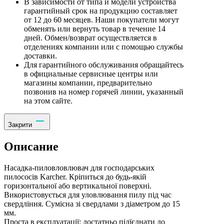
В зависимости от типа и модели устройства
гарантийный срок на продукцию составляет
от 12 до 60 месяцев. Наши покупатели могут
обменять или вернуть товар в течение 14
дней. Обмен/возврат осуществляется в
отделениях компании или с помощью службы
доставки.
Для гарантийного обслуживания обращайтесь
в официальные сервисные центры или
магазины компании, предварительно
позвонив на номер горячей линии, указанный
на этом сайте.
Закрити
Описание
Насадка-пиловловлювач для господарських
пилососів Karcher. Кріпиться до будь-якій
горизонтальної або вертикальної поверхні.
Використовується для уловлювання пилу під час
свердління. Сумісна зі свердлами з діаметром до 15
мм.
Проста в експлуатації: достатньо підїєднати до