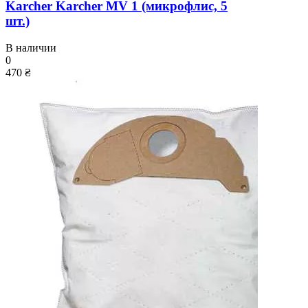
Karcher Karcher MV 1 (микрофлис, 5
шт.)
В наличии
0
470 ₴