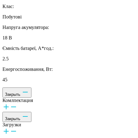
Клас:
Побутові
Напруга акумулятора:
18 В
Ємність батареї, А*год.:
2.5
Енергоспоживання, Вт:
45
Закрыть
Комлпектация
Закрыть
Загрузки