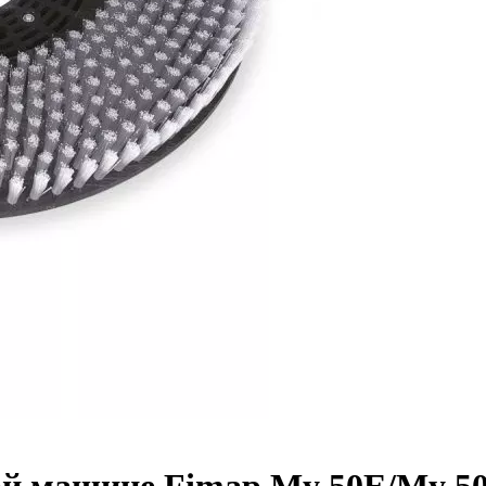
й машине Fimap My 50E/My 50B