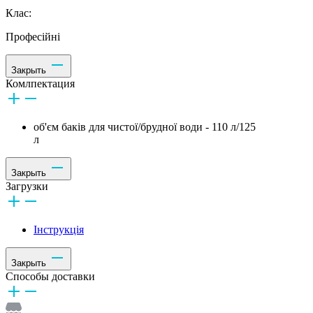
Клас:
Професійні
Закрыть
Комлпектация
об'єм баків для чистої/брудної води - 110 л/125
л
Закрыть
Загрузки
Інструкція
Закрыть
Способы доставки