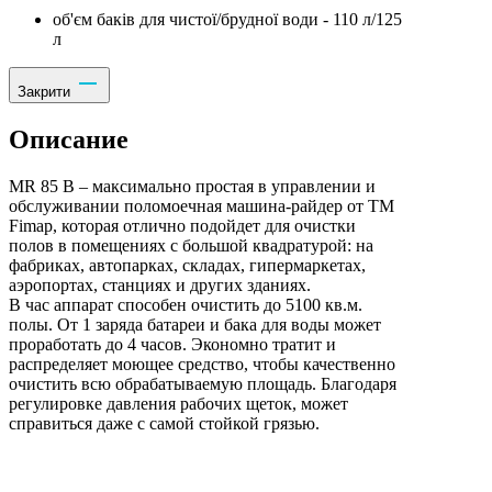
об'єм баків для чистої/брудної води - 110 л/125
л
Закрити
Описание
MR 85 B – максимально простая в управлении и
обслуживании поломоечная машина-райдер от TM
Fimap, которая отлично подойдет для очистки
полов в помещениях с большой квадратурой: на
фабриках, автопарках, складах, гипермаркетах,
аэропортах, станциях и других зданиях.
В час аппарат способен очистить до 5100 кв.м.
полы. От 1 заряда батареи и бака для воды может
проработать до 4 часов. Экономно тратит и
распределяет моющее средство, чтобы качественно
очистить всю обрабатываемую площадь. Благодаря
регулировке давления рабочих щеток, может
справиться даже с самой стойкой грязью.