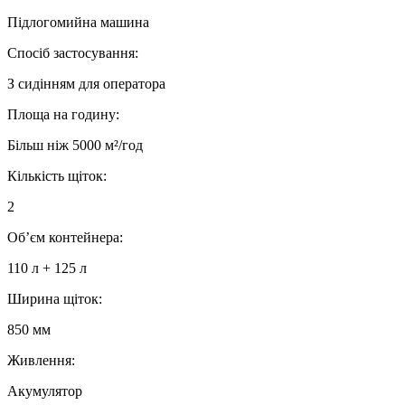
Підлогомийна машина
Спосіб застосування:
З сидінням для оператора
Площа на годину:
Більш ніж 5000 м²/год
Кількість щіток:
2
Об’єм контейнера:
110 л + 125 л
Ширина щіток:
850 мм
Живлення:
Акумулятор