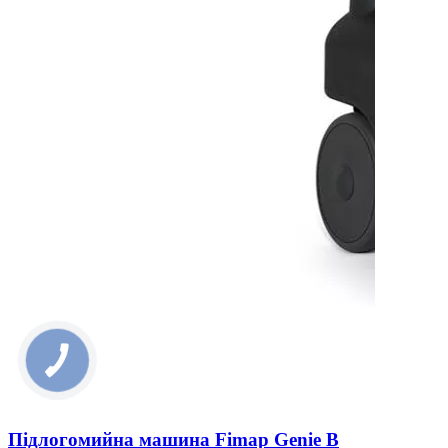
Підлогомийна машина Fimap Genie B