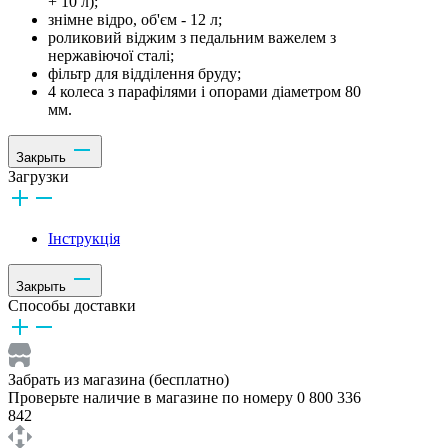
+ 10 л);
знімне відро, об'єм - 12 л;
роликовий віджим з педальним важелем з
нержавіючої сталі;
фільтр для відділення бруду;
4 колеса з парафілями і опорами діаметром 80
мм.
Закрыть
Загрузки
Інструкція
Закрыть
Способы доставки
Забрать из магазина (бесплатно)
Проверьте наличие в магазине по номеру 0 800 336
842