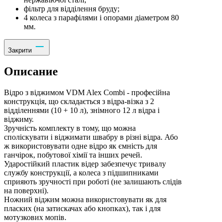
фільтр для відділення бруду;
4 колеса з парафілями і опорами діаметром 80
мм.
Закрити
Описание
Відро з віджимом VDM Alex Combi - професійна
конструкція, що складається з відра-візка з 2
відділеннями (10 + 10 л), знімного 12 л відра і
віджиму.
Зручність комплекту в тому, що можна
споліскувати і віджимати швабру в різні відра. Або
ж використовувати одне відро як ємність для
ганчірок, побутової хімії та інших речей.
Ударостійкий пластик відер забезпечує тривалу
службу конструкції, а колеса з підшипниками
сприяють зручності при роботі (не залишають слідів
на поверхні).
Ножний віджим можна використовувати як для
пласких (на затискачах або кнопках), так і для
мотузкових мопів.