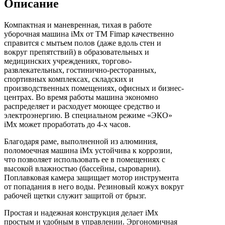
Описание
Компактная и маневренная, тихая в работе
уборочная машина iMx от TM Fimap качественно
справится с мытьем полов (даже вдоль стен и
вокруг препятствий) в образовательных и
медицинских учреждениях, торгово-
развлекательных, гостинично-ресторанных,
спортивных комплексах, складских и
производственных помещениях, офисных и бизнес-
центрах. Во время работы машина экономно
распределяет и расходует моющее средство и
электроэнергию. В специальном режиме «ЭКО»
iMx может проработать до 4-х часов.
Благодаря раме, выполненной из алюминия,
поломоечная машина iMx устойчива к коррозии,
что позволяет использовать ее в помещениях с
высокой влажностью (бассейны, сыроварни).
Поплавковая камера защищает мотор инструмента
от попадания в него воды. Резиновый кожух вокруг
рабочей щетки служит защитой от брызг.
Простая и надежная конструкция делает iMx
простым и удобным в управлении. Эргономичная