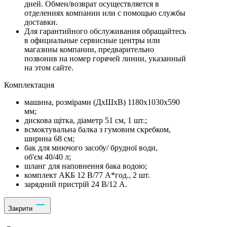
дней. Обмен/возврат осуществляется в
отделениях компании или с помощью службы
доставки.
Для гарантийного обслуживания обращайтесь
в официальные сервисные центры или
магазины компании, предварительно
позвонив на номер горячей линии, указанный
на этом сайте.
Комплектация
машина, розмірами (ДхШхВ) 1180х1030х590
мм;
дискова щітка, діаметр 51 см, 1 шт.;
всмоктувальна балка з гумовим скребком,
ширина 68 см;
бак для миючого засобу/ брудної води,
об'єм 40/40 л;
шланг для наповнення бака водою;
комплект АКБ 12 В/77 А*год., 2 шт.
зарядний пристрій 24 В/12 A.
Закрити