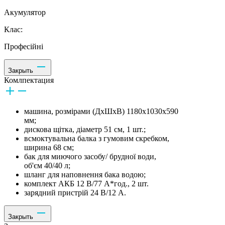
Акумулятор
Клас:
Професійні
Закрыть
Комлпектация
машина, розмірами (ДхШхВ) 1180х1030х590
мм;
дискова щітка, діаметр 51 см, 1 шт.;
всмоктувальна балка з гумовим скребком,
ширина 68 см;
бак для миючого засобу/ брудної води,
об'єм 40/40 л;
шланг для наповнення бака водою;
комплект АКБ 12 В/77 А*год., 2 шт.
зарядний пристрій 24 В/12 A.
Закрыть