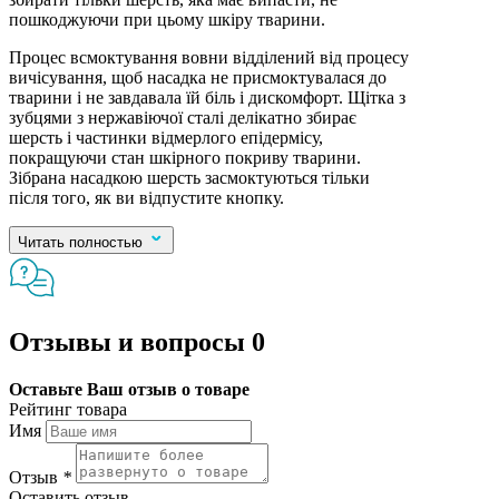
пошкоджуючи при цьому шкіру тварини.
Процес всмоктування вовни відділений від процесу
вичісування, щоб насадка не ​​присмоктувалася до
тварини і не завдавала їй біль і дискомфорт. Щітка з
зубцями з нержавіючої сталі делікатно збирає
шерсть і частинки відмерлого епідермісу,
покращуючи стан шкірного покриву тварини.
Зібрана насадкою шерсть засмоктуються тільки
після того, як ви відпустите кнопку.
Читать полностью
Отзывы и вопросы
0
Оставьте Ваш отзыв о товаре
Рейтинг товара
Имя
Отзыв
*
Оставить отзыв