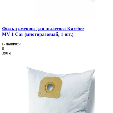
Фильтр-мешок для пылесоса Karcher
MV 1 Car (многоразовый, 1 шт.)
В наличии
0
390 ₴