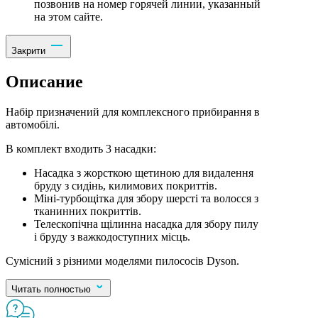
позвонив на номер горячей линии, указанный
на этом сайте.
Закрити
Описание
Набір призначений для комплексного прибирання в
автомобілі.
В комплект входить 3 насадки:
Насадка з жорсткою щетиною для видалення
бруду з сидінь, килимових покриттів.
Міні-турбощітка для збору шерсті та волосся з
тканинних покриттів.
Телескопічна щілинна насадка для збору пилу
і бруду з важкодоступних місць.
Сумісний з різними моделями пилососів Dyson.
Читать полностью