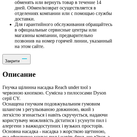
обменять или вернуть товар в течение 14
дней. Обмен/возврат осуществляется в
отделениях компании или с помощью службы
доставки.
Для гарантийного обслуживания обращайтесь
в официальные сервисные центры или
магазины компании, предварительно
позвонив на номер горячей линии, указанный
на этом сайте.
Закрити
Описание
Гнучка щілинна насадка Reach under tool з
червоною кнопкою. Сумісна з пилососами Dyson
серії CY.
Оснащена гнучким подовжувальним гумовим
шлангом з регульованою довжиною, який з
легкістю згинається і навіть скручується, надаючи
користувачу можливість дістатися і усунути пил і
алергени з важкодоступних і вузьких просторів.
Основна насадка - насадка з жорсткою щетиною,
яка ефективно усуває пил і навіть бруд, що в'ївся, з