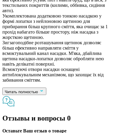
текстильних покриттів (килими, оббивка, сидіння
авто).
Укомплектована додатковою тонкою насадкою у
формі лопатки з нейлоновою щетиною для
прибирання більш крупного сміття, яка очищає за 1
прохід набагато більше простору, ніж насадка з
жорсткою щетиною.
Зигзагоподібне розташування щетинок дозволяє
більш ефективно направляти сміття у
всмоктувальний канал насадки. М'яка, дбайлива
щетина насадки-лопатки дозволяє обробляти нею
навіть делікатні поверхні.
Всмоктуючі отвори насадки оснащені
антиблокувальним механізмом, що захищає їх від
забивання сміттям.
Читать полностью
Отзывы и вопросы
0
Оставьте Ваш отзыв о товаре