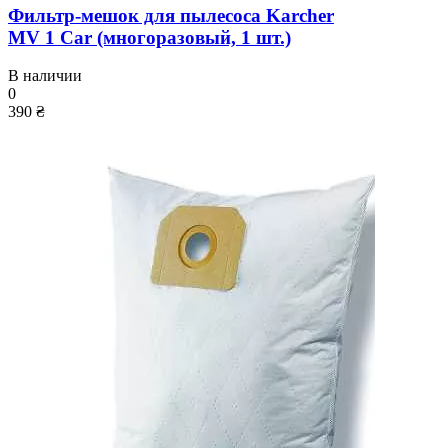
Фильтр-мешок для пылесоса Karcher
MV 1 Car (многоразовый, 1 шт.)
В наличии
0
390 ₴