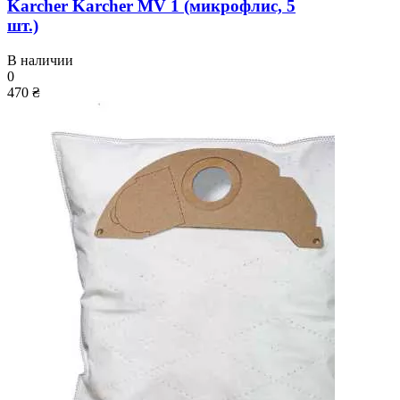
Karcher Karcher MV 1 (микрофлис, 5
шт.)
В наличии
0
470 ₴