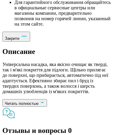
Для гарантийного обслуживания обращайтесь
в официальные сервисные центры или
магазины компании, предварительно
позвонив на номер горячей линии, указанный
на этом сайте.
Закрити
Описание
Універсальна насадка, яка якісно очищає як тверді,
так і м'які покриття для підлоги. Щільно прилягає
до поверхні, що прибирається, автоматично під неї
адаптується. Ефективно збирає пил і бруд із
твердих поверхонь, а також волосся і шерсть
домашніх улюбленців із м'яких покриттів.
Читать полностью
Отзывы и вопросы
0