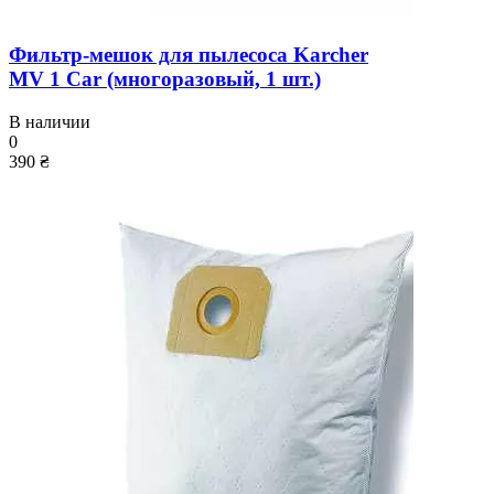
Фильтр-мешок для пылесоса Karcher
MV 1 Car (многоразовый, 1 шт.)
В наличии
0
390 ₴