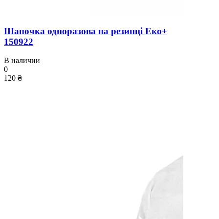
Шапочка одноразова на резинці Еко+
150922
В наличии
0
120 ₴