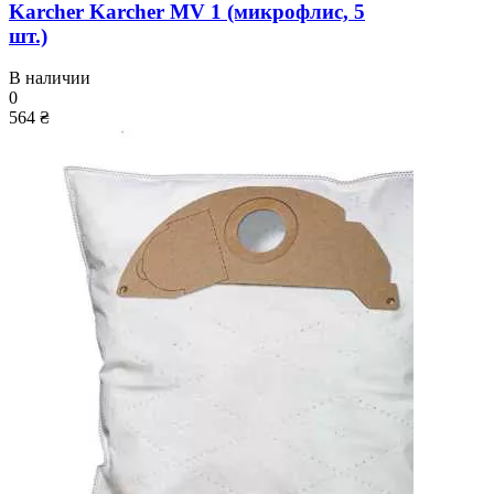
Karcher Karcher MV 1 (микрофлис, 5
шт.)
В наличии
0
564 ₴