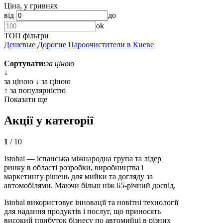
Ціна, у гривнях
від
до
ok
ТОП фільтри
Дешевые
Дорогие
Пароочистители в Киеве
Сортувати:
за цiною
↓
за цiною ↓
за цiною
↑
за популярністю
Показати ще
Акції у категорії
1
/ 10
Istobal — іспанська міжнародна група та лідер
ринку в області розробки, виробництва і
маркетингу рішень для мийки та догляду за
автомобілями. Маючи більш ніж 65-річний досвід.
Istobal використовує інновації та новітні технології
для надання продуктів і послуг, що приносять
високий прибуток бізнесу по автомийці в різних