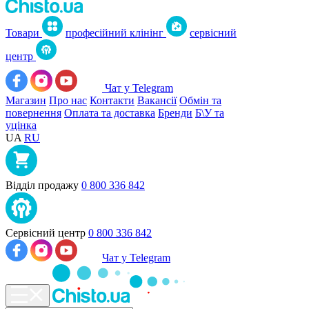
Товари
професійний клінінг
сервісний
центр
Чат у Telegram
Магазин
Про нас
Контакти
Вакансії
Обмін та
повернення
Оплата та доставка
Бренди
Б\У та
уцінка
UA
RU
Відділ продажу
0 800 336 842
Сервісний центр
0 800 336 842
Чат у Telegram