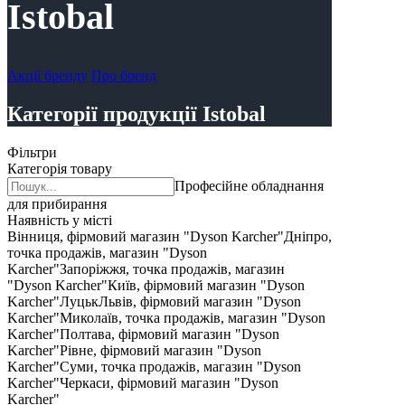
Istobal
Акції бренду
Про бренд
Категорії продукції Istobal
Фільтри
Категорія товару
Професійне обладнання
для прибирання
Наявність у місті
Вінниця, фірмовий магазин "Dyson Karcher"
Дніпро,
точка продажів, магазин "Dyson
Karcher"
Запоріжжя, точка продажів, магазин
"Dyson Karcher"
Київ, фірмовий магазин "Dyson
Karcher"
Луцьк
Львів, фірмовий магазин "Dyson
Karcher"
Миколаїв, точка продажів, магазин "Dyson
Karcher"
Полтава, фірмовий магазин "Dyson
Karcher"
Рівне, фірмовий магазин "Dyson
Karcher"
Суми, точка продажів, магазин "Dyson
Karcher"
Черкаси, фірмовий магазин "Dyson
Karcher"