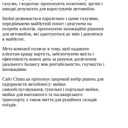
галузях, і водночас пропонують позитивні, зручні і
швидкі результати для користувачів автомийок.
Istobal розвивається паралельно з цими галузями,
передбачаючи майбутній попит і реагуючи на
потреби клієнтів, пропонуючи інноваційні рішення
для автомийок, які адаптуються до змін і дивляться
в майбутнє.
Мета компанії полягає в тому, щоб надавати
клієнтам кращу вартість, забезпечуючи якість і
ефективність кожен день за рахунок досягнення
ідеального балансу між рентабельністю, гнучкістю і
інноваціями.
Сайт Chisto.ua пропонує широкий вибір рішень для
підприємств автобізнесу: мийки
самообслуговування, тунельні і портальні мийки,
мийки для вантажного та пасажирського
транспорту, а також миття для рушійних складів
поїздів.