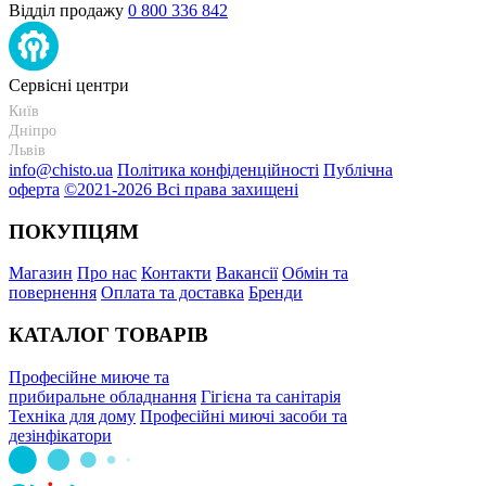
Відділ продажу
0 800 336 842
Сервісні центри
Київ
+38 095-273-95-15
Дніпро
+38 095-274-63-06
Львів
+38 099-301-82-69
info@chisto.ua
Політика конфіденційності
Публічна
оферта
©2021-2026 Всі права захищені
ПОКУПЦЯМ
Магазин
Про нас
Контакти
Вакансії
Обмін та
повернення
Оплата та доставка
Бренди
КАТАЛОГ ТОВАРІВ
Професійне миюче та
прибиральне обладнання
Гігієна та санітарія
Техніка для дому
Професійні миючі засоби та
дезінфікатори