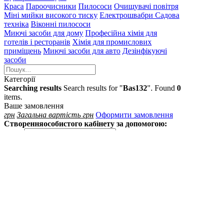
Краса
Пароочисники
Пилососи
Очищувачі повітря
Міні мийки високого тиску
Електрошвабри
Садова
техніка
Віконні пилососи
Миючі засоби для дому
Професійна хімія для
готелів і ресторанів
Хімія для промислових
приміщень
Миючі засоби для авто
Дезінфікуючі
засоби
Категорії
Searching results
Search results for "
Bas132
". Found
0
items.
Ваше замовлення
грн
Загальна вартість
грн
Оформити замовлення
Створення
особистого кабінету за допомогою:
Email
Такий email вже
існує або не є коректним
Пароль
Пароль повинен
бути не менше 6 знаків
Далі
Увійти до особистного кабінету
Увiйти з
Google
Вхід
до особистого кабінету:
Email
Вкажiть коректний
e-mail
Пароль
Пароль повинен