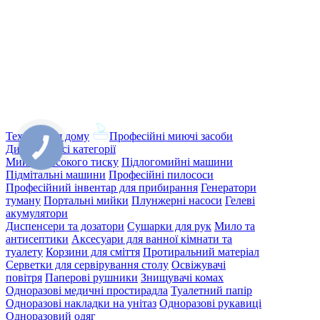
Техніка для дому
Професійні миючі засоби
Дивитись усі категорії
Мийки високого тиску
Підлогомийні машини
Підмітальні машини
Професійні пилососи
Професійний інвентар для прибирання
Генератори
туману
Портальні мийки
Плунжерні насоси
Гелеві
акумулятори
Диспенсери та дозатори
Сушарки для рук
Мило та
антисептики
Аксесуари для ванної кімнати та
туалету
Корзини для сміття
Протиральний матеріал
Серветки для сервірування столу
Освіжувачі
повітря
Паперові рушники
Знищувачі комах
Одноразові медичні простирадла
Туалетний папір
Одноразові накладки на унітаз
Одноразові рукавиці
Одноразовий одяг