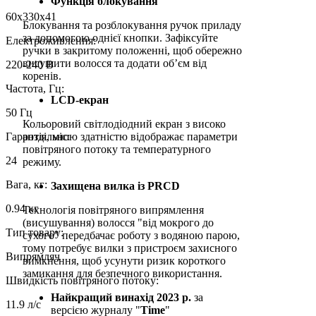
Функція блокування
60х330х41
Блокування та розблокування ручок приладу
за допомогою однієї кнопки. Зафіксуйте
Електроживлення:
ручки в закритому положенні, щоб обережно
висушити волосся та додати об’єм від
220-240 В
коренів.
Частота, Гц:
LCD-екран
50 Гц
Кольоровий світлодіодний екран з високо
Гарантія, міс:
роздільною здатністю відображає параметри
повітряного потоку та температурного
24
режиму.
Вага, кг:
Захищена вилка із PRCD
0.94 кг
Технологія повітряного випрямлення
(висушування) волосся "від мокрого до
Тип товару:
сухого" передбачає роботу з водяною парою,
тому потребує вилки з пристроєм захисного
Випрямляч
вимкнення, щоб усунути ризик короткого
замикання для безпечного використання.
Швидкість повітряного потоку:
Найкращий винахід 2023 р.
за
11.9 л/с
версією журналу "
Time
"