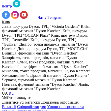
центр
Чат у Telegram
Київ
Львів, шоу-рум Dyson, ТРЦ "Victoria Gardens"
Київ,
фірмовий магазин "Dyson Karcher"
Київ, шоу-рум
Dyson, ТРЦ "OCEAN Plaza"
Київ, шоу-рум Dyson,
ТРЦ "Retroville"
Київ, шоу-рум Dyson, ТРЦ
"Gulliver"
Дніпро, точка продажів, магазин "Dyson
Karcher"
Дніпро, шоу-рум Dyson, ТЦ "МОСТ-Сіті"
Вінниця, фірмовий магазин "Dyson Karcher"
Запоріжжя, точка продажів, магазин "Dyson
Karcher"
Суми, точка продажів, магазин "Dyson
Karcher"
Рівне, фірмовий магазин "Dyson Karcher"
Миколаїв, точка продажів, магазин "Dyson Karcher"
Хмельницький, фірмовий магазин "Dyson Karcher"
Черкаси, фірмовий магазин "Dyson Karcher"
Полтава, фірмовий магазин "Dyson Karcher"
Львів,
фірмовий магазин "Dyson Karcher"
UA
RU
Увiйти в аккаунт
Дивитись усі категорії
Додаткова інформація
Вакансії
Співробітництво
Умови повернення та