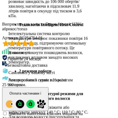
розвиває швидкість до 106 000 обертів/
хвилину, нагнітаючи в підсилювач 11.9
літрів повітря в секунду під тиском в 3,6
кПа.
Випрямляч для волосся Dyson Airstrait HT01
Технологія Intelligent Heat Control
абрикос/топаз
Інтелектуальна система контролю
Артикул ДС254754-01
температури вимірює показники повітря 16
разів на секунду, підтримуючи оптимальну
температури повітряного потоку. Це
В наявності
дозволяє уникнути пошкоджень волосся,
викликаних впливом занадто високих
Гарантія 24 місяця
температур.
Безкоштовна доставка
2 режими роботи
Самовивіз у вашому місті
Авторизований сервіс в Україні
Режим роботи з сухим та з вологим
25 990 грн.
волоссям.
Оплата частинами
i
Окремі температурні режими для
сухого та вологого волосся
Для сухого волосся (освіжити або
зафіксувати зачіску): 140 ° C; 110 ° C; 80 ° C.
Замовити нанесення власних ініціалів на
Для вологого волосся (висушування та