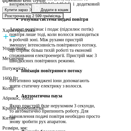
фірмовий кейс Dyson
випрямлення): 120 ° C; 140 ° C і додатковий
режим Boost (максимальний).
Купити зараз
Додати в кошик
Розстрочка від 2 599 грн/місяць
Розумна система подачі повітря
Апарат розпізнає і подає (підсилює потік)
Характеристики
повітря лише тоді, коли волосся знаходиться
в робочій зоні. Між рухами пристрій
зменшує інтенсивність повітряного потоку,
Управління:
що сприяє більш тихій роботі та економії
споживання електроенергії. Пристрій має 3
Механічне
швидкісних повітряних режими.
Потужність:
Іонізація повітряного потоку
1600 Вт
Негативно заряджені іони допомагають
зняти статичну електрику з волосся.
Колір:
Автоматична пауза
Абрикос, Топаз
Якщо пристрій буде нерухомим 3 секунди,
Країна виробництва:
то автоматично припинить роботу. Для
відновлення подачі повітря необхідно просто
Китай
знову зробити рух апаратом.
Розміри, мм: