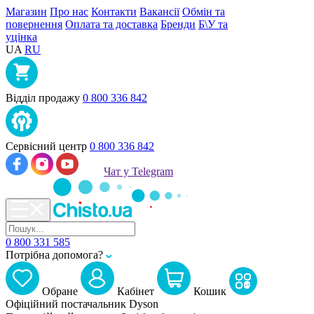
Магазин
Про нас
Контакти
Вакансії
Обмін та
повернення
Оплата та доставка
Бренди
Б\У та
уцінка
UA
RU
Відділ продажу
0 800 336 842
Сервісний центр
0 800 336 842
Чат у Telegram
0 800 331 585
Потрібна допомога?
Обране
Кабiнет
Кошик
Офіційний постачальник Dyson