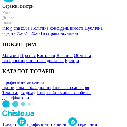
Сервісні центри
Київ
+38 095-273-95-15
Дніпро
+38 095-274-63-06
Львів
+38 099-301-82-69
info@chisto.ua
Політика конфіденційності
Публічна
оферта
©2021-2026 Всі права захищені
ПОКУПЦЯМ
Магазин
Про нас
Контакти
Вакансії
Обмін та
повернення
Оплата та доставка
Бренди
КАТАЛОГ ТОВАРІВ
Професійне миюче та
прибиральне обладнання
Гігієна та санітарія
Техніка для дому
Професійні миючі засоби та
дезінфікатори
Товари
професійний клінінг
сервісний