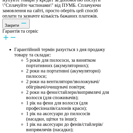
\"Сплачуйте частинами\" від ПУМБ. Сплачуючи
замовлення на сайті, просто оберіть цей спосіб
оплати та зазначте кількість бажаних платежів.
Закрити
Гарантія та сервіс
Гарантійний термін рахується з дня продажу
товару та складає:
5 років для пилососи, за винятком
портативних (акумуляторних);
2 роки на портативні (акумуляторні)
пилососи;
2 роки на вентилятори/зволожувачі/
обігрівачі/очищувачі повітря;
2 роки на фени/стайлери/випрямлячі для
волосся (для споживачів);
1 рік на фени для волосся (для
професіоналів/салонів краси);
1 рік на аксесуари до пилососів
(насадки, щітки та інше);
1 рік на аксесуари до фенів/стайлерів/
випрямлячів (насадки);