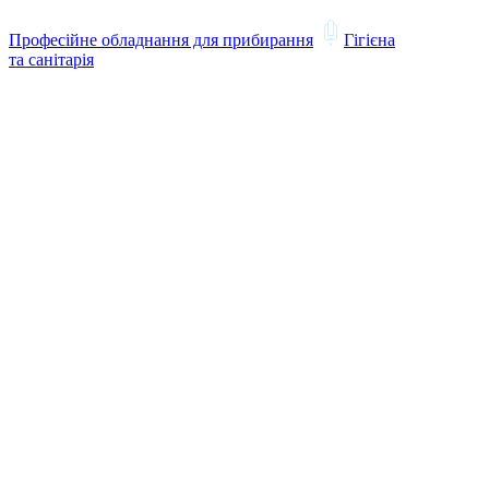
Професійне обладнання для прибирання
Гігієна
та санітарія
Техніка для дому
Професійні миючі засоби