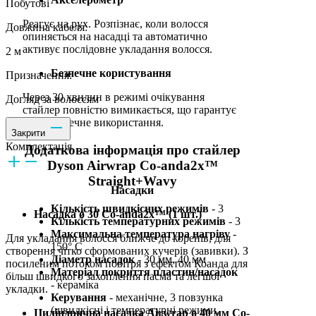
Побутові
Реагує на рух. Розпізнає, коли волосся
Довжина кабеля:
опиняється на насадці та автоматично
активує послідовне укладання волосся.
2 м
Безпечне користування
Призначення:
Через 30 хвилин в режимі очікування
Догляд за волоссям
стайлер повністю вимикається, що гарантує
його безпечне використання.
Закрити
Комплектація
Додаткова інформація про стайлер
Dyson Airwrap
Co-anda2x™
Straight+Wavy
Насадки
Кількість швидкісних режимів
- 3
Насадка ø 30 Co-anda2x™ (1 шт.)
Кількість температурних режимів
- 3
Максимальна температура нагріву
-
Для укладання волосся ближче до коренів, для
150° C
створення чітко сформованих кучерів (завивки). З
Діаметр насадок
- 30 мм, 40 мм
посиленим потоком повітря з ефектом Коанда для
Матеріал покриття пластин/насадок
більш швидкого захоплення пасма та легшої
- кераміка
укладки.
Керування
- механічне, 3 повзунка
(швидкісні і температурні режими,
Циліндрична насадка Airwrap ø 40 мм Co-