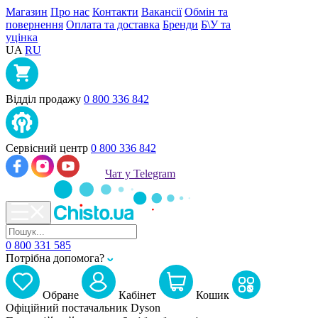
Магазин
Про нас
Контакти
Вакансії
Обмін та
повернення
Оплата та доставка
Бренди
Б\У та
уцінка
UA
RU
Відділ продажу
0 800 336 842
Сервісний центр
0 800 336 842
Чат у Telegram
0 800 331 585
Потрібна допомога?
Обране
Кабiнет
Кошик
Офіційний постачальник Dyson