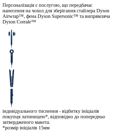
Персоналізація є послугою, що передбачає
нанесення на чохол для зберігання стайлера Dyson
Airwrap™, фена Dyson Supersonic™ та випрямляча
Dyson Corralе™
індивідуального тиснення - відбитку ініціалів
покупця латиницею*, відповідно до попередньо
затвердженого макета.
*розмір ініціалів 15мм