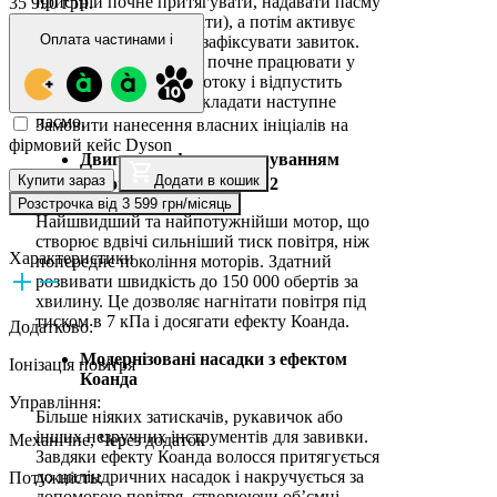
пристрій почне притягувати, надавати пасму
35 990 грн.
бажану форму (укладати), а потім активує
Оплата частинами
i
холодний обдув, щоб зафіксувати завиток.
Закінчивши, пристрій почне працювати у
режимі наднизького потоку і відпустить
пасмо. Тепер можна укладати наступне
пасмо.
Замовити нанесення власних ініціалів на
фірмовий кейс Dyson
Двигун з цифровим керуванням
TM
Купити зараз
Додати в кошик
Dyson Hyperdymium
2
Розстрочка від 3 599 грн/місяць
Найшвидший та найпотужнійши мотор, що
створює вдвічі сильніший тиск повітря, ніж
Характеристики
попереднє покоління моторів. Здатний
розвивати швидкість до 150 000 обертів за
хвилину. Це дозволяє нагнітати повітря під
тиском в 7 кПа і досягати ефекту Коанда.
Додатково:
Модернізовані насадки з ефектом
Іонізація повітря
Коанда
Управління:
Більше ніяких затискачів, рукавичок або
інших незручних інструментів для завивки.
Механічне, Через додаток
Завдяки ефекту Коанда волосся притягується
до циліндричних насадок і накручується за
Потужність:
допомогою повітря, створюючи об’ємні