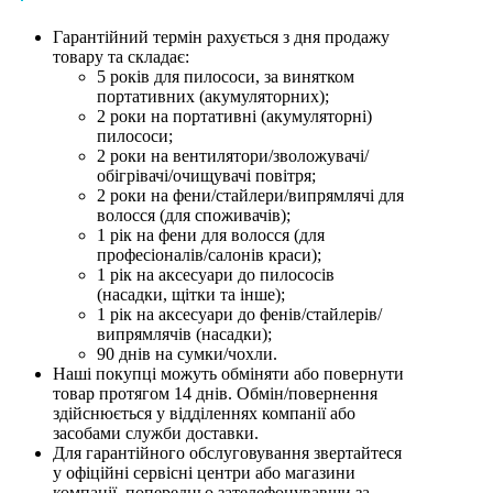
Гарантійний термін рахується з дня продажу
товару та складає:
5 років для пилососи, за винятком
портативних (акумуляторних);
2 роки на портативні (акумуляторні)
пилососи;
2 роки на вентилятори/зволожувачі/
обігрівачі/очищувачі повітря;
2 роки на фени/стайлери/випрямлячі для
волосся (для споживачів);
1 рік на фени для волосся (для
професіоналів/салонів краси);
1 рік на аксесуари до пилососів
(насадки, щітки та інше);
1 рік на аксесуари до фенів/стайлерів/
випрямлячів (насадки);
90 днів на сумки/чохли.
Наші покупці можуть обміняти або повернути
товар протягом 14 днів. Обмін/повернення
здійснюється у відділеннях компанії або
засобами служби доставки.
Для гарантійного обслуговування звертайтеся
у офіційні сервісні центри або магазини
компанії, попередньо зателефонувавши за