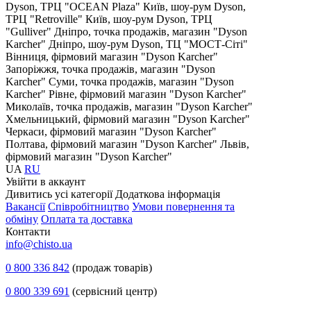
Dyson, ТРЦ "OCEAN Plaza"
Київ, шоу-рум Dyson,
ТРЦ "Retroville"
Київ, шоу-рум Dyson, ТРЦ
"Gulliver"
Дніпро, точка продажів, магазин "Dyson
Karcher"
Дніпро, шоу-рум Dyson, ТЦ "МОСТ-Сіті"
Вінниця, фірмовий магазин "Dyson Karcher"
Запоріжжя, точка продажів, магазин "Dyson
Karcher"
Суми, точка продажів, магазин "Dyson
Karcher"
Рівне, фірмовий магазин "Dyson Karcher"
Миколаїв, точка продажів, магазин "Dyson Karcher"
Хмельницький, фірмовий магазин "Dyson Karcher"
Черкаси, фірмовий магазин "Dyson Karcher"
Полтава, фірмовий магазин "Dyson Karcher"
Львів,
фірмовий магазин "Dyson Karcher"
UA
RU
Увiйти в аккаунт
Дивитись усі категорії
Додаткова інформація
Вакансії
Співробітництво
Умови повернення та
обміну
Оплата та доставка
Контакти
info@chisto.ua
0 800 336 842
(продаж товарів)
0 800 339 691
(сервісний центр)