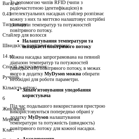
За допомогою чипів RFID (чипи з
Вага, кг:
радіочастотною ідентифікацією) в
інтелектуальних насадках стайлер розпізнає
0.41
кожну з них та миттєво налаштовує потрібні
Тип товару:
діапазони температур та потужностей
повітряного потоку.
Стайлер для волосся
Налаштування температури та
Швидкість повітряного потоку:
швидкості повітряного потоку
14 л/с
Кожна насадка запрограмована на певний
діапазон температур та потужностей
Спосіб застосування:
(швидкостей) повітряного потоку, в межах
якого в додатку
MyDyson можна
обирати
Ручний
необхідні для роботи параметри.
Кількість щіток:
Запам'ятовування уподобання
користувача
6
Під час подальшого використання пристрою
Живлення:
використовуються попередньо обрані у
додатку
MyDyson
налаштування
Мережа
температури та потужність (швидкость)
повітряного потоку для кожної насадки.
Клас:
Акселерометр