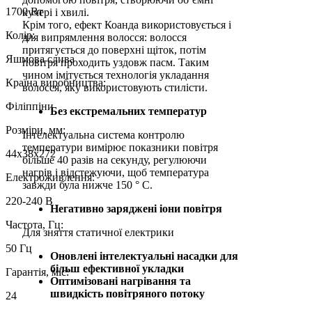
1700 Вт
кучері і хвилі.
Крім того, ефект Коанда використовується і
Колір:
для випрямлення волосся: волосся
притягується до поверхні щіток, потім
Яшмова слива
повітря проходить уздовж пасм. Таким
чином імітується технологія укладання
Країна виробництва:
волосся, яку використовують стилісти.
Філіппіни
Без екстремальних температур
Розміри, мм:
Інтелектуальна система контролю
температури вимірює показники повітря
44х38х272
більше 40 разів на секунду, регулюючи
нагрів і відстежуючи, щоб температура
Електроживлення:
завжди була нижче 150 ° C.
220-240 В
Негативно заряджені іони повітря
Частота, Гц:
Для зняття статичної електрики
50 Гц
Оновлені інтелектуальні насадки для
більш ефективної укладки
Гарантія, міс:
Оптимізовані нагрівання та
швидкість повітряного потоку
24