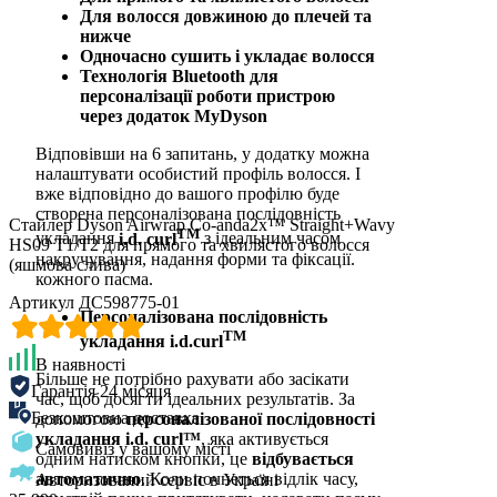
Для волосся довжиною до плечей та
нижче
Одночасно сушить і укладає волосся
Технологія Bluetooth для
персоналізації роботи пристрою
через додаток MyDyson
Відповівши на 6 запитань, у додатку можна
налаштувати особистий профіль волосся. І
вже відповідно до вашого профілю буде
створена персоналізована послідовність
Стайлер Dyson Airwrap Co-anda2x™ Straight+Wavy
TM
укладання
i.d. curl
з ідеальним часом
HS09 T1/T2 для прямого та хвилястого волосся
накручування, надання форми та фіксації.
(яшмова слива)
кожного пасма.
Артикул ДС598775-01
Персоналізована послідовність
TM
укладання i.d.curl
В наявності
Більше не потрібно рахувати або засікати
Гарантія 24 місяця
час, щоб досягти ідеальних результатів. За
Безкоштовна доставка
допомогою
персоналізованої послідовності
укладання i.d. curl™
, яка активується
Самовивіз у вашому місті
одним натиском кнопки, це
відбувається
автоматично
. Коли почнеться відлік часу,
Авторизований сервіс в Україні