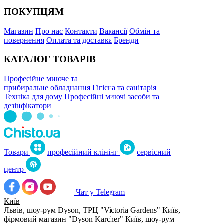
ПОКУПЦЯМ
Магазин
Про нас
Контакти
Вакансії
Обмін та
повернення
Оплата та доставка
Бренди
КАТАЛОГ ТОВАРІВ
Професійне миюче та
прибиральне обладнання
Гігієна та санітарія
Техніка для дому
Професійні миючі засоби та
дезінфікатори
Товари
професійний клінінг
сервісний
центр
Чат у Telegram
Київ
Львів, шоу-рум Dyson, ТРЦ "Victoria Gardens"
Київ,
фірмовий магазин "Dyson Karcher"
Київ, шоу-рум