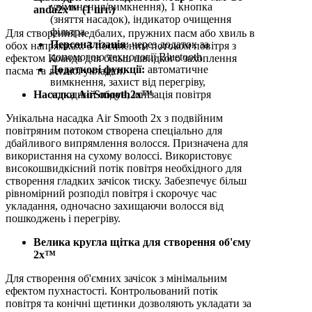
увімкнення/вимкнення), 1 кнопка
anda2x™ (1 шт.)
(зняття насадок), індикатор очищення
фільтра
Для створення недбалих, пружних пасм або хвиль в
Персоналізація
: через додаток за
обох напрямках. З посиленим потоком повітря з
допомогою технології Bluetooth
ефектом Коанда для більш швидкого захоплення
Додаткові функції:
автоматичне
пасма та легшої укладки.
вимкнення, захист від перегріву,
холодний обдув, іонізація повітря
Насадка AirSmooth2x™
Унікальна насадка Air Smooth 2x з подвійним
повітряним потоком створена спеціально для
дбайливого випрямлення волосся. Призначена для
використання на сухому волоссі. Використовує
високошвидкісний потік повітря необхідного для
створення гладких зачісок тиску. Забезпечує більш
рівномірний розподіл повітря і скорочує час
укладання, одночасно захищаючи волосся від
пошкоджень і перегріву.
Велика кругла щітка для створення об'єму
2x™
Для створення об'ємних зачісок з мінімальним
ефектом пухнастості. Контрольований потік
повітря та конічні щетинки дозволяють укладати за