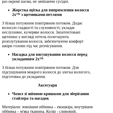
раз окремі пасма, не зачіпаючи сусідні.
Жорстка щітка для випрямлення волосся
2x™ з щетинками-петлями
З більш потужним повітряним потоком. Додає
волоссю гладкості та слухняності, укладає
неслухняне, кучеряве волосся. Запатентовані
щетинки у вигляді петель полегшують
розплутування волосся, забезпечуючи комфорт
шкіри голови під час розчісування.
Насадка для висушування волосся перед
укладанням 2x™
З більш потужним повітряним потоком. Для
підсушування мокрого волосся до злегка вологого,
підготовка до укладання.
Аксесуари
Чохол зі знімною кришкою для зберігання
стайлера та насадок
Матеріали: зовнішня оббивка – екошкіра, внутрішня
оббивка – м'яка тканина. Колір - сливовий,