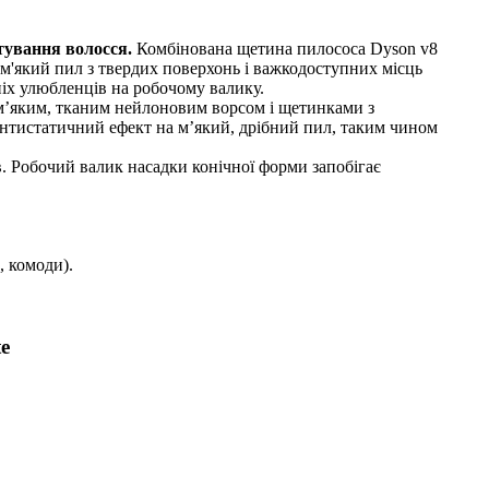
тування волосся.
Комбінована щетина пилососа Dyson v8
і м'який пил з твердих поверхонь і важкодоступних місць
ніх улюбленців на робочому валику.
м’яким, тканим нейлоновим ворсом і щетинками з
 антистатичний ефект на м’який, дрібний пил, таким чином
в. Робочий валик насадки конічної форми запобігає
, комоди).
e