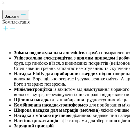
2
Закрити
Комплектація
Знімна подовжувальна алюмінієва труба
помаранчевого 
Універсальна електрощітка з прямим приводом і робо
бруд, що глибоко в'ївся, з килимових покриттів (нейлонов
Спеціальний гребінь запобігає намотуванню та скупченню
Насадка Fluffy для прибирання твердих підлог
(ширина 
волокна. Ворс щільно огортає і усуває велике сміття. А 
його з твердих поверхонь.
Мініелектрощітка
із захистом від намотування зібраного
волосся і хутра, переміщуючи їх по спіралі і відправляючи
Щілинна насадка
для прибирання трудноступних місць
Комбінована насадка-трансформер
для прибирання м’як
Широка насадка для матраців (меблева)
якісно очищає 
Насадка з м'якою щетиною
дбайливо видаляє пил і алерг
Настінна док-станція
з фіксаторами для зберігання щілин
Зарядний пристрій