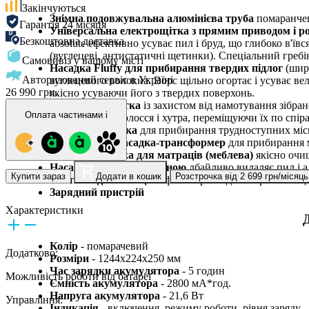
Закінчуються
Знімна подовжувальна алюмінієва труба
помаранчев
Гарантія 24 місяця
Універсальна електрощітка з прямим приводом і р
Безкоштовна доставка
absolute ефективно усуває пил і бруд, що глибоко в'їв
(вуглецеві, антистатичні щетинки). Спеціальний греб
Самовивіз у вашому місті
Насадка Fluffy для прибирання твердих підлог
(шири
Авторизований сервіс в Україні
вуглецевого волокна. Ворс щільно огортає і усуває в
26 990 грн.
якісно усуваючи його з твердих поверхонь.
Мініелектрощітка
із захистом від намотування зібран
Оплата частинами
i
намотуванню волосся і хутра, переміщуючи їх по спіра
Щілинна насадка
для прибирання трудноступних місць
Комбінована насадка-трансформер
для прибирання м
Широка насадка для матраців (меблева)
якісно очищ
Насадка з м'якою щетиною
дбайливо видаляє пил і ал
Купити зараз
Додати в кошик
Розстрочка від 2 699 грн/місяць
Настінна док-станція
з фіксаторами для зберігання щі
Зарядний пристрій
Характеристики
Колір
- помарачевий
Додатково:
Розміри
- 1244x224x250 мм
Час зарядки акумулятора
- 5 годин
Можливість роботи від батареї
Ємність акумулятора
- 2800 мА*год.
Напруга акумулятора
- 21,6 Вт
Управління:
Індикація
- включення, режиму роботи, рівня заряду