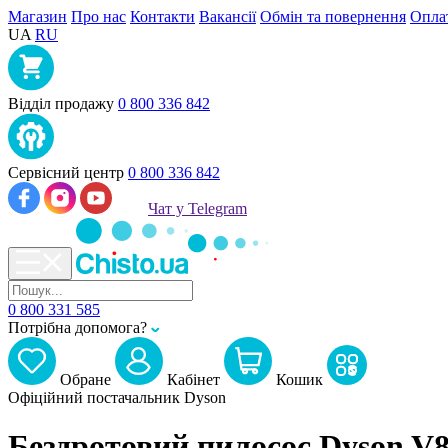
Магазин
Про нас
Контакти
Вакансії
Обмін та повернення
Оплат
UA
RU
Відділ продажу
0 800 336 842
Сервісний центр
0 800 336 842
Чат у Telegram
0 800 331 585
Потрібна допомога?
Обране
Кабiнет
Кошик
Офіційний постачальник Dyson
Бездротовий пилосос Dyson V8