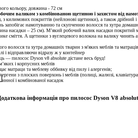
ого кольору, довжина - 72 см
обочим валиком з комбінованою щетиною і захистом від намо
ся, з килимових покриттів (нейлонові щетинки), а також дрібний 
інь запобігає намотуванню та скупченню волосся та хутра домаш
на насадки – 25 см). М’який робочий валик насадки покритий 
елике сміття. А щетинки з вуглецевого волокна на валику чинять
ого волосся та хутра домашніх тварин з м'яких меблів та матраці
лі і відправляючи відразу ж у контейнер
 — пилосос Dyson v8 absolute дістане весь бруд!
’яких і корпусних меблів
ає матраци та меблеву оббивку від пилу і алергенів;
ергени з плоских поверхонь і меблів (полиці, жалюзі, клавіатура
линної і комбінованої насадок
Додаткова інформація про пилосос Dyson V8 absolut