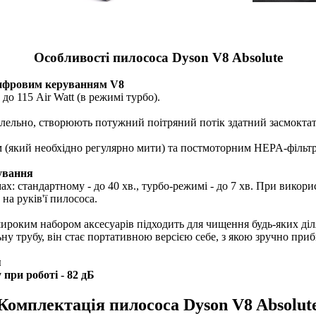
Особливості пилососа Dyson V8 Absolute
 цифровим керуванням V8
до 115 Air Watt (в режимі турбо).
алельно, створюють потужний поітряний потік здатний засмоктат
який необхідно регулярно мити) та постмоторним HEPA-фільтром,
ування
х: стандартному - до 40 хв., турбо-режимі - до 7 хв. При вико
на руків'ї пилососа.
ироким набором аксесуарів підходить для чищення будь-яких ділян
ьну трубу, він стає портативною версією себе, з якою зручно пр
я
при роботі - 82 дБ
Комплектація пилососа Dyson V8 Absolut