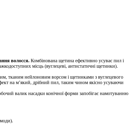
ання волосся.
Комбінована щетина ефективно усуває пил і
важкодоступних місць (вуглецеві, антистатичні щетинки).
ким, тканим нейлоновим ворсом і щетинками з вуглецевого
ефект на м’який, дрібний пил, таким чином якісно усуваючи
 Робочий валик насадки конічної форми запобігає намотуванню
омоди).