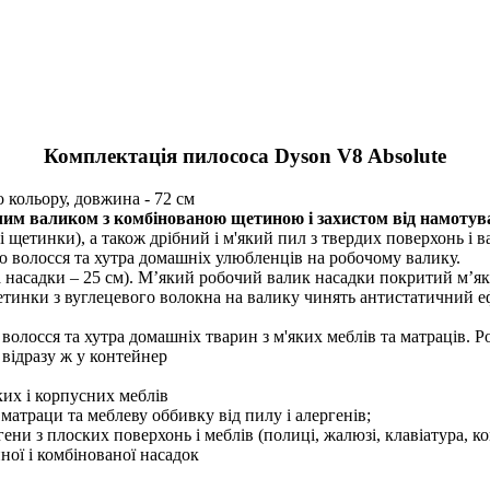
Комплектація пилососа Dyson V8 Absolute
кольору, довжина - 72 см
чим валиком з комбінованою щетиною і захистом від намотув
і щетинки), а також дрібний і м'який пил з твердих поверхонь і 
 волосся та хутра домашніх улюбленців на робочому валику.
насадки – 25 см). М’який робочий валик насадки покритий м’я
щетинки з вуглецевого волокна на валику чинять антистатичний 
 волосся та хутра домашніх тварин з м'яких меблів та матраців.
 відразу ж у контейнер
их і корпусних меблів
матраци та меблеву оббивку від пилу і алергенів;
ени з плоских поверхонь і меблів (полиці, жалюзі, клавіатура, к
ної і комбінованої насадок