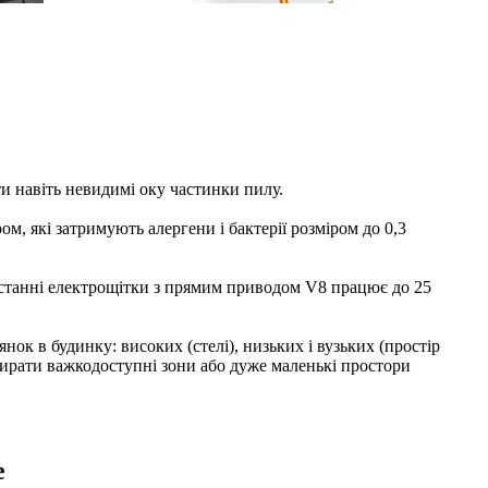
и навіть невидимі оку частинки пилу.
 які затримують алергени і бактерії розміром до 0,3
ристанні електрощітки з прямим приводом V8 працює до 25
ок в будинку: високих (стелі), низьких і вузьких (простір
ибирати важкодоступні зони або дуже маленькі простори
e