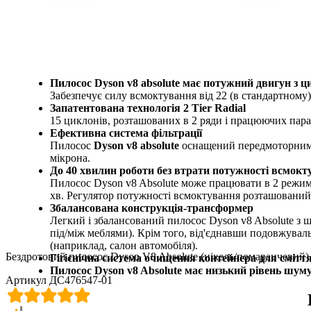
Пилосос Dyson v8 absolute має потужний двигун з
Забезпечує силу всмоктування від 22 (в стандартному) 
Запатентована технологія 2 Tier Radial
15 циклонів, розташованих в 2 ряди і працюючих пар
Ефективна система фільтрації
Пилосос
Dyson v8 absolute
оснащений передмоторним (
мікрона.
До 40 хвилин роботи без втрати потужності всмокт
Пилосос Dyson v8 Absolute може працювати в 2 режима
хв. Регулятор потужності всмоктування розташований 
Збалансована конструкція-трансформер
Легкий і збалансований пилосос Dyson v8 Absolute з ш
під/між меблями). Крім того, від'єднавши подовжувал
(наприклад, салон автомобіля).
Бездротовий пилосос Dyson V8 Absolute (нікель/помаранчевий)
Гігієнічна система очищення контейнера для смітт
Пилосос Dyson v8 Absolute має низький рівень шуму 
Артикул ДС476547-01