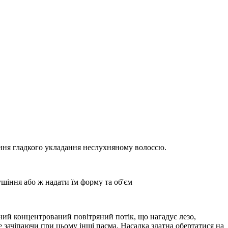
ання гладкого укладання неслухняному волоссю.
ушіння або ж надати їм форму та об'єм
ий концентрований повітряний потік, що нагадує лезо,
 зачіпаючи при цьому інші пасма. Насадка здатна обертатися на