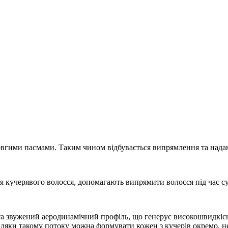
довгими пасмами. Таким чином відбувається випрямлення та над
ля кучерявого волосся, допомагають випрямити волосся під час с
а звужений аеродинамічний профіль, що генерує високошвидкісн
авдяки такому потоку можна формувати кожен з кучерів окремо, не