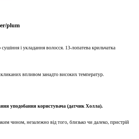
er/plum
сушіння і укладання волосся. 13-лопатева крильчатка
икликаних впливом занадто високих температур.
вання уподобання користувача (датчик Холла).
им чином, незалежно від того, близько чи далеко, пристрій