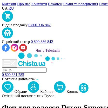
Магазин
Про нас
Контакти
Вакансії
Обмін та повернення
Оплат
UA
RU
Відділ продажу
0 800 336 842
Сервісний центр
0 800 336 842
Чат у Telegram
0 800 331 585
Потрібна допомога?
Обране
Кабiнет
Кошик
Офіційний постачальник Dyson
Фен для волосся Dyson Supers