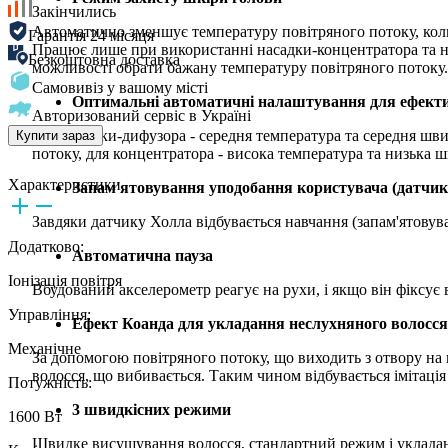
Закінчились
Автоматично зменшує температуру повітряного потоку, коли
Гарантія 24 місяця
Працює лише при використанні насадки-концентратора та н
Безкоштовна доставка
можливості обрати бажану температуру повітряного потоку.
Самовивіз у вашому місті
Оптимальні автоматичні налаштування для ефектив
Авторизований сервіс в Україні
Для насадки-дифузора - середня температура та середня шви
Купити зараз
потоку, для концентратора - висока температура та низька ш
Характеристики
Запам'ятовування уподобання користувача (датчик
Завдяки датчику Холла відбувається навчання (запам'ятовув
Додатково:
Автоматична пауза
Іонізація повітря
Вбудований акселерометр реагує на рухи, і якщо він фіксує 
Управління:
Ефект Коанда для укладання неслухняного волосся
Механічне
За допомогою повітряного потоку, що виходить з отвору на н
волосся, що вибивається. Таким чином відбувається імітаці
Потужність:
3 швидкісних режими
1600 Вт
Швидке висушування волосся, стандартний режим і уклада