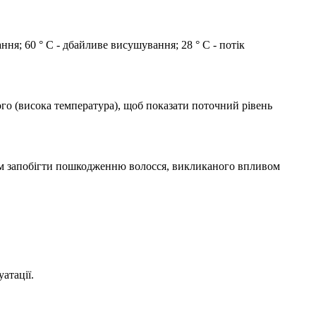
ня; 60 ° C - дбайливе висушування; 28 ° C - потік
ого (висока температура), щоб показати поточний рівень
ном запобігти пошкодженню волосся, викликаного впливом
атації.