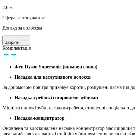
2.6 м
Сфера застосування:
Догляд за волоссям
Закрити
Комплектація
Фен Dyson Supersonic (яшмова слива)
Насадка для неслухняного волосся
За допомогою повітря приховує короткі, розпушені пасма під 
Насадка-гребінь із широкими зубцями
Міцні та широкі зубці насадки-гребеня, створеної спеціально д
Насадка-концентратор
Оновлена та вдосконалена насадка-концентратор має ширший т
ідеальний для укладання і стайлінгу (випрямлення волосся). З