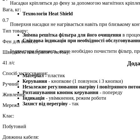
Насадки кріпляться до фену за допомогою магнітних кріплень
Вага, кг:
Технологія Heat Shield
0.7
Поверхня насадки не нагрівається навіть при близькому конт
Тип товару:
Знімна решітка фільтра для його очищення
в процес
Світлова індикація при необхідності обслуговуванн
Фен для волосся
Індикатори блимають, якщо необхідно почистити фільтр, пр
Швидкість повітряного потоку:
41 л/с
Дода
Спосіб застосування:
Матеріал
- пластик
Керування
- кнопкове (1 повзунок і 3 кнопки)
Ручний
Незалежне регулювання нагріву і повітряного пото
Розташування кнопок керування
- попереду
Живлення:
Індикація
- увімкнення, режим роботи
Захист від перегріву
- так
Мережа
Клас:
Побутовий
Довжина кабеля: