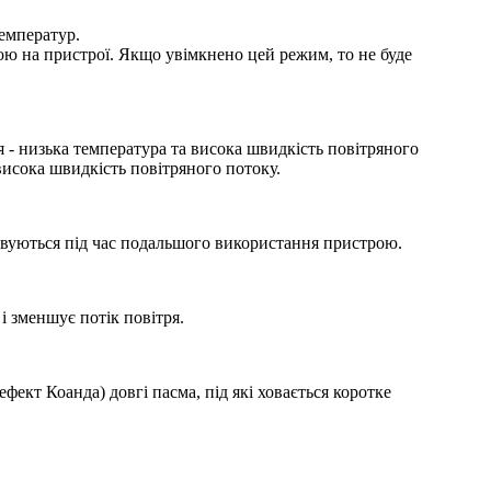
емператур.
ю на пристрої. Якщо увімкнено цей режим, то не буде
я - низька температура та висока швидкість повітряного
висока швидкість повітряного потоку.
товуються під час подальшого використання пристрою.
і зменшує потік повітря.
фект Коанда) довгі пасма, під які ховається коротке