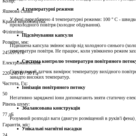
Колір:
4 температурні режими
Яшмова слива
У фені передбачено 4 температурні режими: 100 ° C - швидке
Країна виробництва:
прохолодного повітря (холодне обдування).
Філіппіни
Підсвічування капсули
Розміри, мм:
Підвішена капсула змінює колір від холодного синього (хол
температури повітря. Не працює, коли увімкнено режим зах
245х97х78
Система контролю температури повітряного поток
Електроживлення:
Спеціальний датчик вимірює температуру вихідного повітр
220-240 В / 50 Гц
занадто високих температур.
Частота, Гц:
Іонізація повітряного потоку
50
Негативно заряджені іони допомагають зняти статичну елек
Рівень шуму:
Збалансована конструкція
77 дБ
Розумний розподіл ваги (двигун розміщений в руків'ї фена) 
Гарантія, міс:
Унікальні магнітні насадки
24