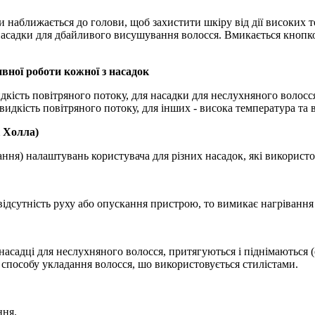
 наближається до голови, щоб захистити шкіру від дії високих т
асадки для дбайливого висушування волосся. Вмикається кнопко
ної роботи кожної з насадок
дкість повітряного потоку, для насадки для неслухняного волосс
видкість повітряного потоку, для інших - висока температура та 
 Холла)
ання) налаштувань користувача для різних насадок, які викорис
відсутність руху або опускання пристрою, то вимикає нагрівання 
асадці для неслухняного волосся, притягуються і піднімаються (е
я способу укладання волосся, шо використовується стилістами.
ння.