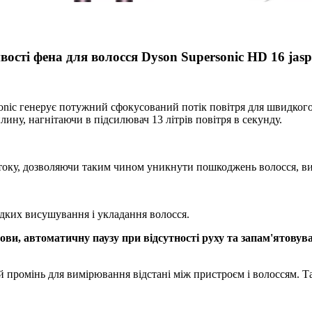
ості фена для волосся Dyson Supersonic HD 16 jasp
nic генерує потужний сфокусований потік повітря для швидкого 
лину, нагнітаючи в підсилювач 13 літрів повітря в секунду.
току, дозволяючи таким чином уникнути пошкоджень волосся, в
идких висушування і укладання волосся.
ови, автоматичну паузу при відсутності руху та запам'ятову
промінь для вимірювання відстані між пристроєм і волоссям. Так