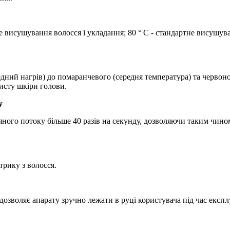
 висушування волосся і укладання; 80 ° C - стандартне висушуван
одний нагрів) до помаранчевого (середня температура) та червон
исту шкіри голови.
у
яного потоку більше 40 разів на секунду, дозволяючи таким чи
трику з волосся.
дозволяє апарату зручно лежати в руці користувача під час експлу