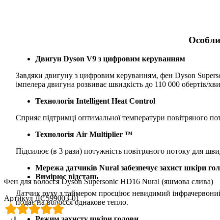
Особлив
Двигун Dyson V9 з цифровим керуванням
Завдяки двигуну з цифровим керуванням, фен Dyson Superso
імпелера двигуна розвиває швидкість до 110 000 обертів/хви
Технологія Intelligent Heat Control
Сприяє підтримці оптимальної температури повітряного по
Технологія Air Multiplier ™
Підсилює (в 3 рази) потужність повітряного потоку для шв
Мережа датчиків Nural забезпечує
захист шкіри гол
Вимірює відстань
Фен для волосся Dyson Supersonic HD16 Nural (яшмова слива)
Датчик руху з таймером проєціює невидимий інфрачервоний 
Артикул ДС599003-01
подає на волосся однакове тепло.
Режим захисту шкіри голови