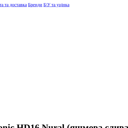
а та доставка
Бренди
Б\У та уцінка
onic HD16 Nural (яшмова слива