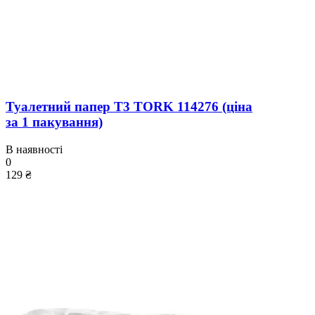
Туалетний папер T3 TORK 114276 (ціна
за 1 пакування)
В наявності
0
129 ₴