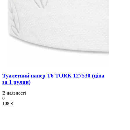
Туалетний папер T6 TORK 127530 (ціна
за 1 рулон)
В наявності
0
108 ₴