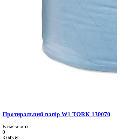
Протиральний папір W1 TORK 130070
В наявності
0
3 045 ₴