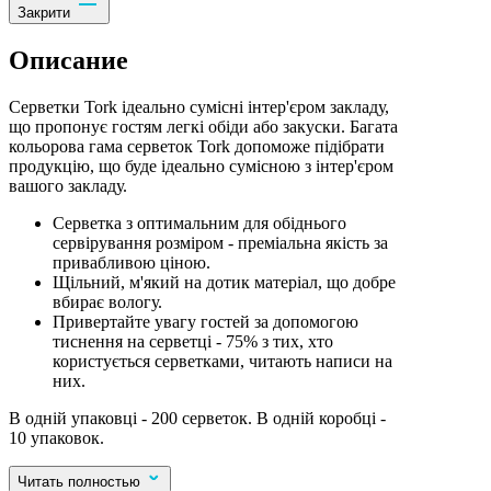
Закрити
Описание
Серветки Tork ідеально сумісні інтер'єром закладу,
що пропонує гостям легкі обіди або закуски. Багата
кольорова гама серветок Tork допоможе підібрати
продукцію, що буде ідеально сумісною з інтер'єром
вашого закладу.
Серветка з оптимальним для обіднього
сервірування розміром - преміальна якість за
привабливою ціною.
Щільний, м'який на дотик матеріал, що добре
вбирає вологу.
Привертайте увагу гостей за допомогою
тиснення на серветці - 75% з тих, хто
користується серветками, читають написи на
них.
В одній упаковці - 200 серветок. В одній коробці -
10 упаковок.
Читать полностью