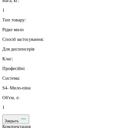
Вага, кг:
1
Тип товару:
Рідке мило
Спосіб застосування:
Для диспенсерів
Клас:
Професійні
Система:
S4- Мило-піна
Об'єм, л:
1
Закрыть
Комлпектация