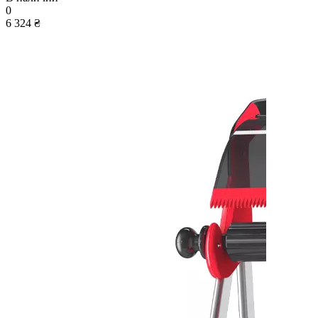
0
6 324 ₴