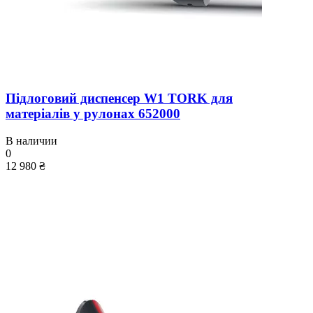
Підлоговий диспенсер W1 TORK для
матеріалів у рулонах 652000
В наличии
0
12 980 ₴