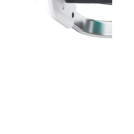
Настінний диспенсер для матеріалів у
рулонах W1 TORK 652100