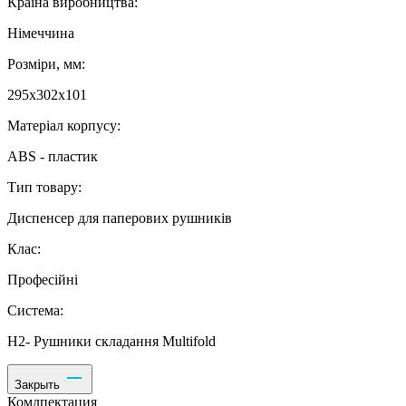
Країна виробництва:
Німеччина
Розміри, мм:
295х302х101
Матеріал корпусу:
ABS - пластик
Тип товару:
Диспенсер для паперових рушників
Клас:
Професійні
Система:
Н2- Рушники складання Multifold
Закрыть
Комлпектация