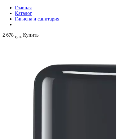
Главная
Каталог
Гигиена и санитария
2 678
Купить
грн.