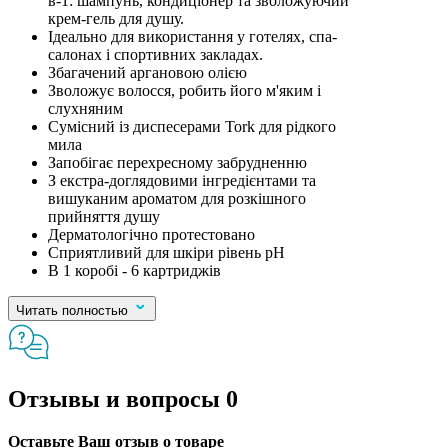
в-1: шампунь, кондиціонер та зволожуючий
крем-гель для душу.
Ідеально для використання у готелях, спа-
салонах і спортивних закладах.
Збагачений аргановою олією
Зволожує волосся, робить його м'яким і
слухняним
Сумісний із диспесерами Tork для рідкого
мила
Запобігає перехресному забрудненню
З екстра-доглядовими інгредієнтами та
вишуканим ароматом для розкішного
прийняття душу
Дерматологічно протестовано
Сприятливий для шкіри рівень pH
В 1 коробі - 6 картриджів
Читать полностью
Отзывы и вопросы
0
Оставьте Ваш отзыв о товаре