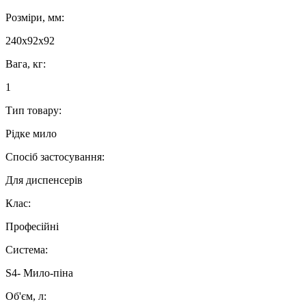
Розміри, мм:
240х92х92
Вага, кг:
1
Тип товару:
Рідке мило
Спосіб застосування:
Для диспенсерів
Клас:
Професійні
Система:
S4- Мило-піна
Об'єм, л: