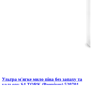
Ультра м'ягке мило піна без запаху та
кольору S4 TORK (Premium) 520701
В наличии
0
511 ₴