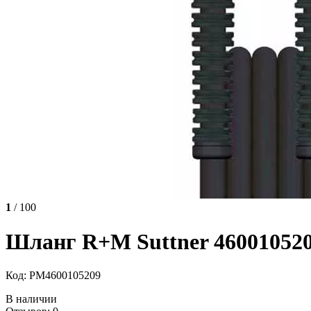
1
/ 100
Шланг R+M Suttner 460010520
Код: РМ4600105209
В наличии