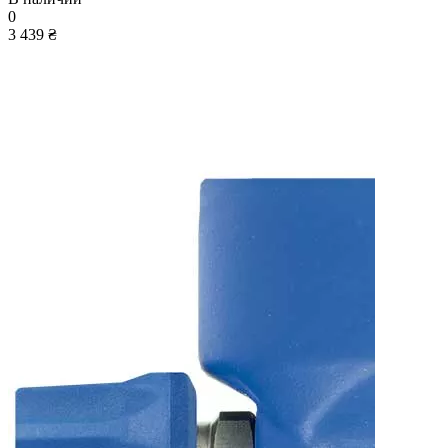
0
3 439 ₴