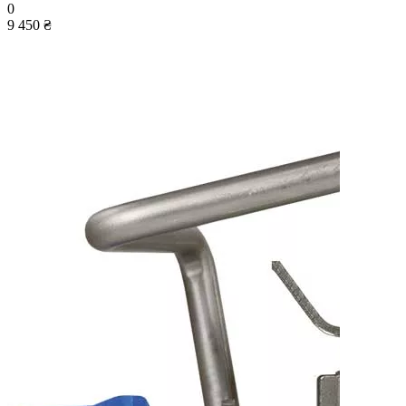
0
9 450 ₴