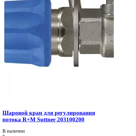
Шаровой кран для регулирования
потока R+M Suttner 203100200
В наличии