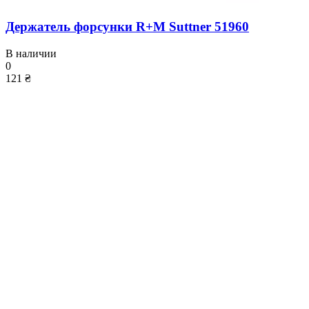
Держатель форсунки R+M Suttner 51960
В наличии
0
121 ₴