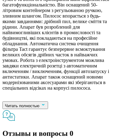
багатофункціональністю. Він оснащений 50-
літровим контейнером з регульованою ручкою,
зливним шлангом. Пилосос впорається з будь-
якими завданнями: дрібний пил, велике сміття та
рідини. Апарат був розроблений для
найвимогливіших клієнтів в промисловості та
будівництві, які покладаються на професійне
обладнання. Автоматична система очищення
фільтра Tact гарантує безперервне всмоктування
великих обсягів дрібних часток в найважчих
умовах. Робота з електроінструментом можлива
завдяки електричній розетці з автоматичним
включенням / виключенням, функції автозапуску і
антистатики. Апарат також оснащений новими
модернізованими аксесуарами які зберігаються в
спеціальних відсіках на корпусі пилососа.
Читать полностью
Отзывы и вопросы
0