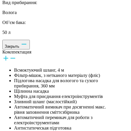
Вид прибирання:
Волога
Об’єм бака:
50 л
Закрыть
Комлпектация
Всмоктуючий шланг, 4 м
Фільтр-мішок, з нетканого матеріалу (фліс)
Підлогова насадка для вологого та сухого
прибирання, 360 мм
Щілинна насадка
Муфта для приєднання електроінструментів
Зливний шланг (маслостійкий)
Автоматичний вимикач при досягненні макс.
рівня заповнення сміттєзбірника
Автоматичний перемикач для роботи з
електроінструментами
Антистатическая підготовка