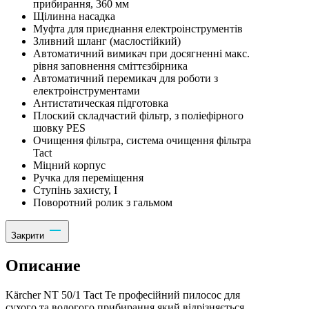
прибирання, 360 мм
Щілинна насадка
Муфта для приєднання електроінструментів
Зливний шланг (маслостійкий)
Автоматичний вимикач при досягненні макс.
рівня заповнення сміттєзбірника
Автоматичний перемикач для роботи з
електроінструментами
Антистатическая підготовка
Плоский складчастий фільтр, з поліефірного
шовку PES
Очищення фільтра, система очищення фільтра
Tact
Міцний корпус
Ручка для переміщення
Ступінь захисту, I
Поворотний ролик з гальмом
Закрити
Описание
Kärcher NT 50/1 Tact Te професійний пилосос для
сухого та вологого прибирання який відрізняється