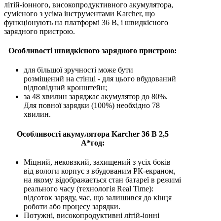
літій-іонного, високопродуктивного акумулятора,
сумісного з усіма інструментами Karcher, що
функціонують на платформі 36 В, і швидкісного
зарядного пристрою.
Особливості швидкісного зарядного пристрою:
для більшої зручності може бути
розміщений на стінці - для цього вбудований
відповідний кронштейн;
за 48 хвилин заряджає акумулятор до 80%.
Для повної зарядки (100%) необхідно 78
хвилин.
Особливості акумулятора Karcher 36 В 2,5
А*год:
Міцний, нековзкий, захищений з усіх боків
від вологи корпус з вбудованим РК-екраном,
на якому відображається стан батареї в режимі
реального часу (технологія Real Time):
відсоток заряду, час, що залишився до кінця
роботи або процесу зарядки.
Потужні, високопродуктивні літій-іонні