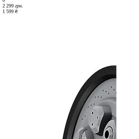
0
2 299
грн.
1 599 ₴