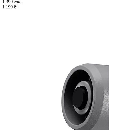
1 399
грн.
1 199 ₴