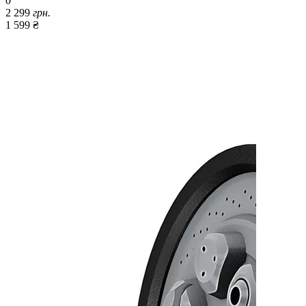
0
2 299
грн.
1 599 ₴