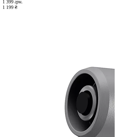
1 399
грн.
1 199 ₴