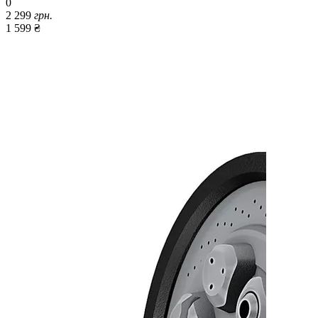
0
2 299
грн.
1 599 ₴