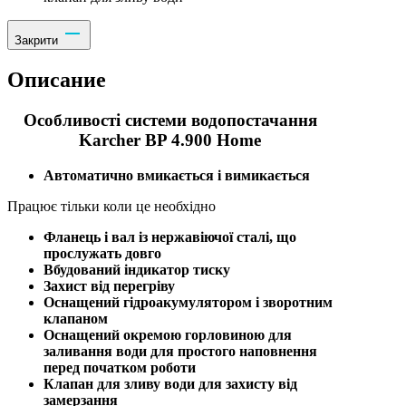
Закрити
Описание
Особливості системи водопостачання
Karcher BP 4.900 Home
Автоматично вмикається і вимикається
Працює тільки коли це необхідно
Фланець і вал із нержавіючої сталі, що
прослужать довго
Вбудований індикатор тиску
Захист від перегріву
Оснащений гідроакумулятором і зворотним
клапаном
Оснащений окремою горловиною для
заливання води для простого наповнення
перед початком роботи
Клапан для зливу води для захисту від
замерзання