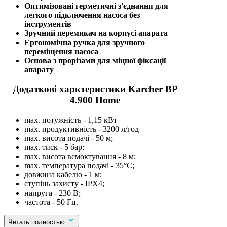
Оптимізовані герметичні з'єднання для
легкого підключення насоса без
інструментів
Зручний перемикач на корпусі апарата
Ергономічна ручка для зручного
переміщення насоса
Основа з прорізами для міцної фіксації
апарату
Додаткові харктеристики Karcher BP
4.900 Home
max. потужність - 1,15 кВт
max. продуктивність - 3200 л/год
max. висота подачі - 50 м;
max. тиск - 5 бар;
max. висота всмоктування - 8 м;
max. температура подачі - 35°С;
довжина кабелю - 1 м;
ступінь захисту - IPX4;
напруга - 230 В;
частота - 50 Гц.
Читать полностью