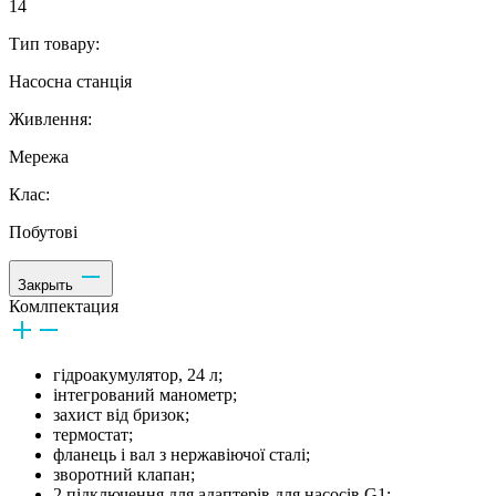
14
Тип товару:
Насосна станція
Живлення:
Мережа
Клас:
Побутові
Закрыть
Комлпектация
гідроакумулятор, 24 л;
інтегрований манометр;
захист від бризок;
термостат;
фланець і вал з нержавіючої сталі;
зворотний клапан;
2 підключення для адаптерів для насосів G1;