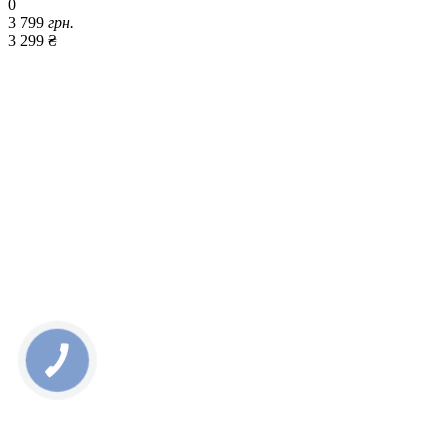
0
3 799
грн.
3 299 ₴