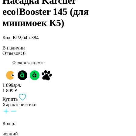
Насадка Karcher
eco!Booster 145 (для
минимоек К5)
Код: КР2,645-384
В наличии
Отзывов: 0
Оплата частями
i
1 899
грн.
1 899 ₴
Купить
Характеристики
Колір:
чорний