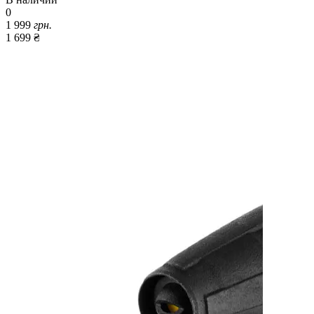
0
1 999
грн.
1 699 ₴