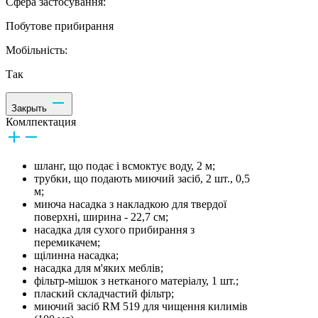
Сфера застосування:
Побутове прибирання
Мобільність:
Так
Закрыть
Комлпектация
шланг, що подає і всмоктує воду, 2 м;
трубки, що подають миючий засіб, 2 шт., 0,5
м;
миюча насадка з накладкою для твердої
поверхні, ширина - 22,7 см;
насадка для сухого прибирання з
перемикачем;
щілинна насадка;
насадка для м'яких меблів;
фільтр-мішок з нетканого матеріалу, 1 шт.;
плаский складчастий фільтр;
миючий засіб RM 519 для чищення килимів