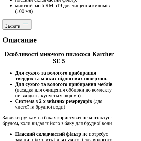
миючий засіб RM 519 для чищення килимів
(100 мл)
Закрити
Описание
Особливості миючого пилососа Karcher
SE 5
Для сухого та вологого прибирання
твердих та м'яких підлогових поверхонь
Для сухого та вологого прибирання меблів
(насадка для очищення оббивки до комлекту
не входить, купується окремо)
Система з 2-х знімних резервуарів
(для
чистої та брудної води)
Завдяки ручкам на баках користувач не контактує з
брудом, коли видаляє його з баку для брудної води
Плаский складчастий фільтр
не потребує
заміни: підходить і для сухого, і для вологого