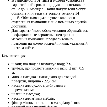
В зависимости от типа и модели устройства
гарантийный срок на продукцию составляет
от 12 до 60 месяцев. Наши покупатели могут
обменять или вернуть товар в течение 14
дней. Обмен/возврат осуществляется в
отделениях компании или с помощью службы
доставки.
Для гарантийного обслуживания обращайтесь
в официальные сервисные центры или
магазины компании, предварительно
позвонив на номер горячей линии, указанный
на этом сайте.
Комплектация
шланг, що подає і всмоктує воду, 2 м;
трубки, що подають миючий засіб, 2 шт., 0,5
м;
миюча насадка з накладкою для твердої
поверхні, ширина - 22,7 см;
насадка для сухого прибирання з
перемикачем;
щілинна насадка;
насадка для м'яких меблів;
фільтр-мішок з нетканого матеріалу, 1 шт.;
плаский складчастий фільтр;