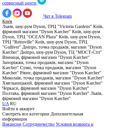
сервисный центр
Чат в Telegram
Киев
Львів, шоу-рум Dyson, ТРЦ "Victoria Gardens"
Київ,
фірмовий магазин "Dyson Karcher"
Київ, шоу-рум
Dyson, ТРЦ "OCEAN Plaza"
Київ, шоу-рум Dyson,
ТРЦ "Retroville"
Київ, шоу-рум Dyson, ТРЦ
"Gulliver"
Дніпро, точка продажів, магазин "Dyson
Karcher"
Дніпро, шоу-рум Dyson, ТЦ "МОСТ-Сіті"
Вінниця, фірмовий магазин "Dyson Karcher"
Запоріжжя, точка продажів, магазин "Dyson
Karcher"
Суми, точка продажів, магазин "Dyson
Karcher"
Рівне, фірмовий магазин "Dyson Karcher"
Миколаїв, точка продажів, магазин "Dyson Karcher"
Хмельницький, фірмовий магазин "Dyson Karcher"
Черкаси, фірмовий магазин "Dyson Karcher"
Полтава, фірмовий магазин "Dyson Karcher"
Львів,
фірмовий магазин "Dyson Karcher"
UA
RU
Войти в аккаунт
Смотреть все категории
Дополнительная
информация
Вакансии
Сотрудничество
Условия возврата и