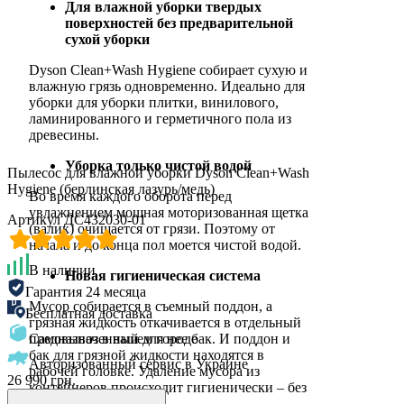
Для влажной уборки твердых
поверхностей без предварительной
сухой уборки
Dyson Clean+Wash Hygiene собирает сухую и
влажную грязь одновременно. Идеально для
уборки для уборки плитки, винилового,
ламинированного и герметичного пола из
древесины.
Уборка только чистой водой
Пылесос для влажной уборки Dyson Clean+Wash
Hygiene (берлинская лазурь/медь)
Во время каждого оборота перед
увлажнением мощная моторизованная щетка
Артикул ДС432030-01
(валик) очищается от грязи. Поэтому от
начала и до конца пол моется чистой водой.
В наличии
Новая гигиеническая система
Гарантия 24 месяца
Мусор собирается в съемный поддон, а
Бесплатная доставка
грязная жидкость откачивается в отдельный
Самовывоз в вашем городе
предназначенный для нее бак. И поддон и
бак для грязной жидкости находятся в
Авторизованный сервис в Украине
рабочей головке. Удаление мусора из
26 990 грн.
контейнеров происходит гигиенически – без
контакта с грязью.