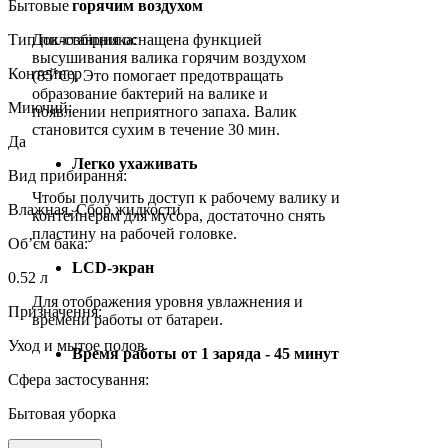
Бытовые
горячим воздухом
Тип пилозбірника:
Док-станция оснащена функцией
высушивания валика горячим воздухом
Контейнер
(85°C). Это помогает предотвращать
образование бактерий на валике и
Миючий:
появлении неприятного запаха. Валик
становится сухим в течение 30 мин.
Да
Легко ухаживать
Вид прибирання:
Чтобы получить доступ к рабочему валику и
Влажная, Сбор жидкости
контейнерам для мусора, достаточно снять
пластину на рабочей головке.
Об’єм бака:
LCD-экран
0.52 л
Для отображения уровня увлажнения и
Призначення:
времени работы от батареи.
Уход и мытое полов
Время работы от 1 заряда - 45 минут
Сфера застосування:
Бытовая уборка