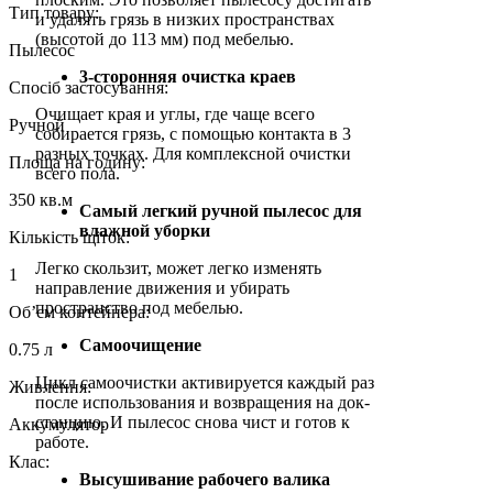
Тип товару:
и удалять грязь в низких пространствах
(высотой до 113 мм) под мебелью.
Пылесос
3-сторонняя очистка краев
Спосіб застосування:
Очищает края и углы, где чаще всего
Ручной
собирается грязь, с помощью контакта в 3
разных точках. Для комплексной очистки
Площа на годину:
всего пола.
350 кв.м
Самый легкий ручной пылесос для
влажной уборки
Кількість щіток:
Легко скользит, может легко изменять
1
направление движения и убирать
пространство под мебелью.
Об’єм контейнера:
Самоочищение
0.75 л
Цикл самоочистки активируется каждый раз
Живлення:
после использования и возвращения на док-
станцию. И пылесос снова чист и готов к
Аккумулятор
работе.
Клас:
Высушивание рабочего валика