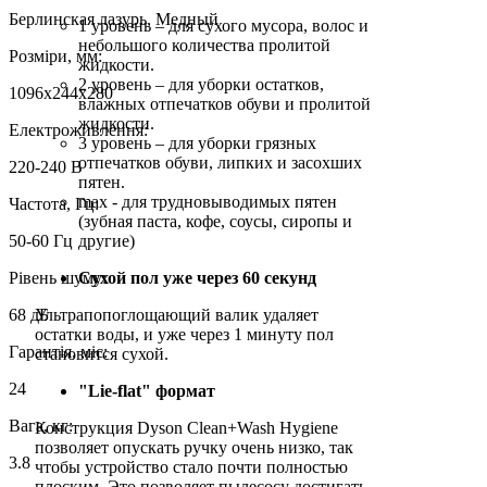
Берлинская лазурь, Медный
1 уровень – для сухого мусора, волос и
небольшого количества пролитой
Розміри, мм:
жидкости.
2 уровень – для уборки остатков,
1096x244x280
влажных отпечатков обуви и пролитой
жидкости.
Електроживлення:
3 уровень – для уборки грязных
отпечатков обуви, липких и засохших
220-240 В
пятен.
max - для трудновыводимых пятен
Частота, Гц:
(зубная паста, кофе, соусы, сиропы и
50-60 Гц
другие)
Рівень шуму:
Сухой пол уже через 60 секунд
68 дБ
Ультрапопоглощающий валик удаляет
остатки воды, и уже через 1 минуту пол
Гарантія, міс:
становится сухой.
24
"Lie-flat" формат
Вага, кг:
Конструкция Dyson Clean+Wash Hygiene
позволяет опускать ручку очень низко, так
3.8
чтобы устройство стало почти полностью
плоским. Это позволяет пылесосу достигать