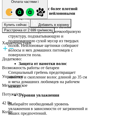
Оплата частями
i
Рабочий валик с более плотной
микрофиброй и нейлоновыми
щетинками
Купить сейчас
Добавить в корзину
Большая плотность волокон валика
Расстрочка от 2 699 грн/месяц
позволяет им создавать крючкообразную
структуру, подхватывающую и
поднимающую сухой мусор из твердых
Характеристики
полов. Нейлоновые щетинки собирают
волосы и мех домашних питомцев с
поверхности пола.
Додатково:
Защита от намотки волос
Возможность работы от батареи
Специальный гребень предотвращает
Управління:
намотку и скопление волос длиной до 35 см
и меха домашних любимцев на рабочем
Механическое
валике.
Потужність:
3 уровня увлажнения
42 Вт
Выбирайте необходимый уровень
увлажнения в зависимости от загрязнений и
Колір:
ваших предпочтений.