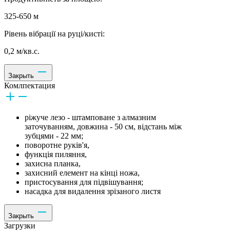
325-650 м
Рівень вібрації на руці/кисті:
0,2 м/кв.с.
Закрыть
Комлпектация
ріжуче лезо - штамповане з алмазним
заточуванням, довжина - 50 см, відстань між
зубцями - 22 мм;
поворотне руків'я,
функція пиляння,
захисна планка,
захисний елемент на кінці ножа,
пристосування для підвішування;
насадка для видалення зрізаного листя
Закрыть
Загрузки