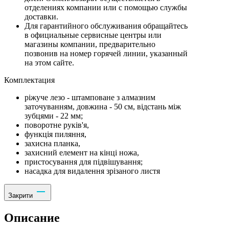
отделениях компании или с помощью службы
доставки.
Для гарантийного обслуживания обращайтесь
в официальные сервисные центры или
магазины компании, предварительно
позвонив на номер горячей линии, указанный
на этом сайте.
Комплектация
ріжуче лезо - штамповане з алмазним
заточуванням, довжина - 50 см, відстань між
зубцями - 22 мм;
поворотне руків'я,
функція пиляння,
захисна планка,
захисний елемент на кінці ножа,
пристосування для підвішування;
насадка для видалення зрізаного листя
Закрити
Описание