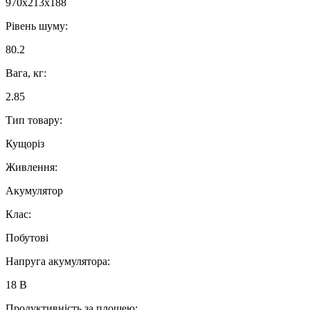
970x213x188
Рівень шуму:
80.2
Вага, кг:
2.85
Тип товару:
Кущоріз
Живлення:
Акумулятор
Клас:
Побутові
Напруга акумулятора:
18 В
Продуктивність за площею: