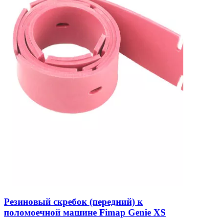
Резиновый скребок (передний) к
поломоечной машине Fimap Genie XS