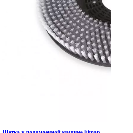
Щетка к поломоечной машине Fimap