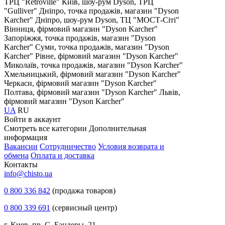
ТРЦ "Retroville"
Київ, шоу-рум Dyson, ТРЦ
"Gulliver"
Дніпро, точка продажів, магазин "Dyson
Karcher"
Дніпро, шоу-рум Dyson, ТЦ "МОСТ-Сіті"
Вінниця, фірмовий магазин "Dyson Karcher"
Запоріжжя, точка продажів, магазин "Dyson
Karcher"
Суми, точка продажів, магазин "Dyson
Karcher"
Рівне, фірмовий магазин "Dyson Karcher"
Миколаїв, точка продажів, магазин "Dyson Karcher"
Хмельницький, фірмовий магазин "Dyson Karcher"
Черкаси, фірмовий магазин "Dyson Karcher"
Полтава, фірмовий магазин "Dyson Karcher"
Львів,
фірмовий магазин "Dyson Karcher"
UA
RU
Войти в аккаунт
Смотреть все категории
Дополнительная
информация
Вакансии
Сотрудничество
Условия возврата и
обмена
Оплата и доставка
Контакты
info@chisto.ua
0 800 336 842
(продажа товаров)
0 800 339 691
(сервисный центр)
г. Киев, пр. С. Бандеры, 21