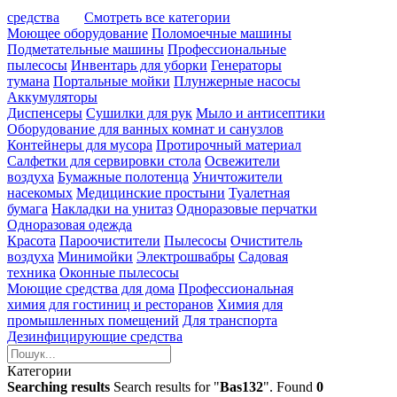
средства
Смотреть все категории
Моющее оборудование
Поломоечные машины
Подметательные машины
Профессиональные
пылесосы
Инвентарь для уборки
Генераторы
тумана
Портальные мойки
Плунжерные насосы
Аккумуляторы
Диспенсеры
Сушилки для рук
Мыло и антисептики
Оборудование для ванных комнат и санузлов
Контейнеры для мусора
Протирочный материал
Салфетки для сервировки стола
Освежители
воздуха
Бумажные полотенца
Уничтожители
насекомых
Медицинские простыни
Туалетная
бумага
Накладки на унитаз
Одноразовые перчатки
Одноразовая одежда
Красота
Пароочистители
Пылесосы
Очиститель
воздуха
Минимойки
Электрошвабры
Садовая
техника
Оконные пылесосы
Моющие средства для дома
Профессиональная
химия для гостиниц и ресторанов
Химия для
промышленных помещений
Для транспорта
Дезинфицирующие средства
Категории
Searching results
Search results for "
Bas132
". Found
0