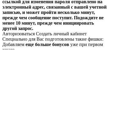
ссылкой для изменения пароля отправлено на
электронный адрес, связанный с вашей учетной
записью, и может пройти несколько минут,
прежде чем сообщение поступит. Подождите не
менее 10 минут, прежде чем инициировать
другой запрос.
Авторизоваться
Создать личный кабинет
Специально для Вас
подготовлены такие фишки:
Добавляем
еще больше бонусов
уже при первом
заказе
Дарим адресную
доставку за 1 грн.
по первому
заказу
Еще больше
персонально подобранных
подарков
Выйти
Вы уверены, что хотите выйти из своего
аккаунта?
Нет
Да
Выберите город
Вы находитесь в городе:
Киев
Выбор города
поможет нам подобрать вам актуальную
информацию о наличии товаров, их ценах и
способах доставки в вашем городе!