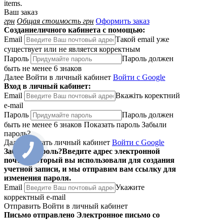
items.
Ваш заказ
грн
Общая стоимость
грн
Оформить заказ
Создание
личного кабинета с помощью:
Email
Такой email уже
существует или не является корректным
Пароль
Пароль должен
быть не менее 6 знаков
Далее
Войти в личный кабинет
Войти с Google
Вход
в личный кабинет:
Email
Вкажiть коректний
e-mail
Пароль
Пароль должен
быть не менее 6 знаков
Показать пароль
Забыли
пароль?
Далее
Создать личный кабинет
Войти с Google
Забыли пароль?
Введите адрес электронной
почты, который вы использовали для создания
учетной записи, и мы отправим вам ссылку для
изменения пароля.
Email
Укажите
корректный e-mail
Отправить
Войти в личный кабинет
Письмо отправлено
Электронное письмо со