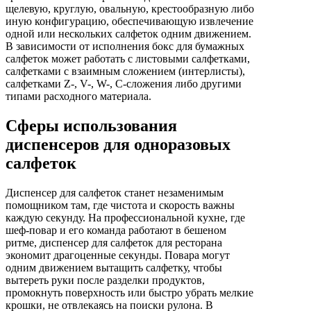
щелевую, круглую, овальную, крестообразную либо
иную конфигурацию, обеспечивающую извлечение
одной или нескольких салфеток одним движением.
В зависимости от исполнения бокс для бумажных
салфеток может работать с листовыми салфетками,
салфетками с взаимным сложением (интерлисты),
салфетками Z-, V-, W-, C-сложения либо другими
типами расходного материала.
Сферы использования
диспенсеров для одноразовых
салфеток
Диспенсер для салфеток станет незаменимым
помощником там, где чистота и скорость важны
каждую секунду. На профессиональной кухне, где
шеф-повар и его команда работают в бешеном
ритме, диспенсер для салфеток для ресторана
экономит драгоценные секунды. Повара могут
одним движением вытащить салфетку, чтобы
вытереть руки после разделки продуктов,
промокнуть поверхность или быстро убрать мелкие
крошки, не отвлекаясь на поиски рулона. В