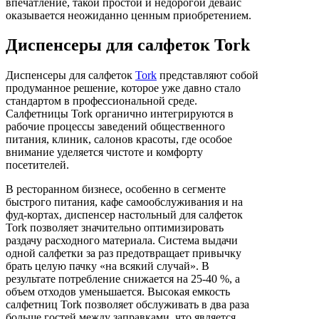
впечатление, такой простой и недорогой девайс
оказывается неожиданно ценным приобретением.
Диспенсеры для салфеток Tork
Диспенсеры для салфеток
Tork
представляют собой
продуманное решение, которое уже давно стало
стандартом в профессиональной среде.
Салфетницы Tork органично интегрируются в
рабочие процессы заведений общественного
питания, клиник, салонов красоты, где особое
внимание уделяется чистоте и комфорту
посетителей.
В ресторанном бизнесе, особенно в сегменте
быстрого питания, кафе самообслуживания и на
фуд-кортах, диспенсер настольный для салфеток
Tork позволяет значительно оптимизировать
раздачу расходного материала. Система выдачи
одной салфетки за раз предотвращает привычку
брать целую пачку «на всякий случай». В
результате потребление снижается на 25-40 %, а
объем отходов уменьшается. Высокая емкость
салфетниц Tork позволяет обслуживать в два раза
больше гостей между заправками, что является