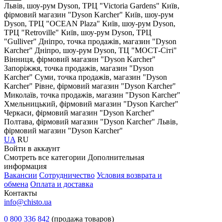
Львів, шоу-рум Dyson, ТРЦ "Victoria Gardens"
Київ,
фірмовий магазин "Dyson Karcher"
Київ, шоу-рум
Dyson, ТРЦ "OCEAN Plaza"
Київ, шоу-рум Dyson,
ТРЦ "Retroville"
Київ, шоу-рум Dyson, ТРЦ
"Gulliver"
Дніпро, точка продажів, магазин "Dyson
Karcher"
Дніпро, шоу-рум Dyson, ТЦ "МОСТ-Сіті"
Вінниця, фірмовий магазин "Dyson Karcher"
Запоріжжя, точка продажів, магазин "Dyson
Karcher"
Суми, точка продажів, магазин "Dyson
Karcher"
Рівне, фірмовий магазин "Dyson Karcher"
Миколаїв, точка продажів, магазин "Dyson Karcher"
Хмельницький, фірмовий магазин "Dyson Karcher"
Черкаси, фірмовий магазин "Dyson Karcher"
Полтава, фірмовий магазин "Dyson Karcher"
Львів,
фірмовий магазин "Dyson Karcher"
UA
RU
Войти в аккаунт
Смотреть все категории
Дополнительная
информация
Вакансии
Сотрудничество
Условия возврата и
обмена
Оплата и доставка
Контакты
info@chisto.ua
0 800 336 842
(продажа товаров)