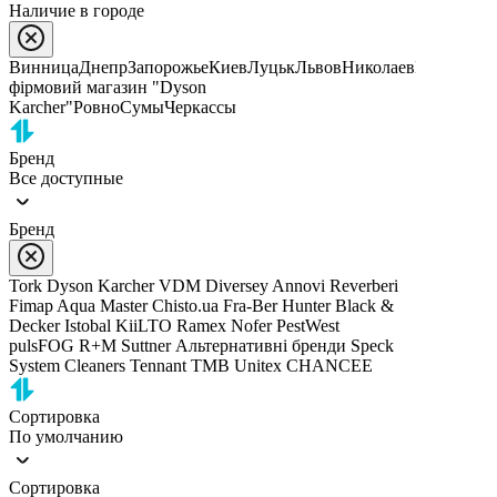
Наличие в городе
Винница
Днепр
Запорожье
Киев
Луцьк
Львов
Николаев
Полтава,
фірмовий магазин "Dyson
Karcher"
Ровно
Сумы
Черкассы
Бренд
Все доступные
Бренд
Tork
Dyson
Karcher
VDM
Diversey
Annovi Reverberi
Fimap
Aqua Master
Chisto.ua
Fra-Ber
Hunter
Black &
Decker
Istobal
KiiLTO
Ramex
Nofer
PestWest
pulsFOG
R+M Suttner
Альтернативні бренди
Speck
System Cleaners
Tennant
TMB
Unitex
CHANCEE
Сортировка
По умолчанию
Сортировка