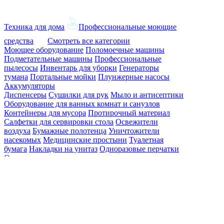
Техника для дома
Профессиональные моющие
средства
Смотреть все категории
Моющее оборудование
Поломоечные машины
Подметательные машины
Профессиональные
пылесосы
Инвентарь для уборки
Генераторы
тумана
Портальные мойки
Плунжерные насосы
Аккумуляторы
Диспенсеры
Сушилки для рук
Мыло и антисептики
Оборудование для ванных комнат и санузлов
Контейнеры для мусора
Протирочный материал
Салфетки для сервировки стола
Освежители
воздуха
Бумажные полотенца
Уничтожители
насекомых
Медицинские простыни
Туалетная
бумага
Накладки на унитаз
Одноразовые перчатки
Одноразовая одежда
Красота
Пароочистители
Пылесосы
Очиститель
воздуха
Минимойки
Электрошвабры
Садовая
техника
Оконные пылесосы
Моющие средства для дома
Профессиональная
химия для гостиниц и ресторанов
Химия для
промышленных помещений
Для транспорта
Дезинфицирующие средства